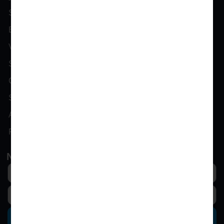
SDR - Pré-venda
BDR - Prospecção
Venda
Suporte ao cliente
CS - Customer Success
Social Media
Artigo de Blog com SEO
Personalizado
Newsletter
Registar