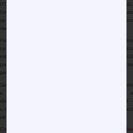
RTP de 96,5 % terá, em média, 0,07 € de lucro por rodada.
Em contraste, 5 € de “VIP” extra concedidos num depósito
de 100 € são só 5 % de ganho ilusório, já que o casino
deduz 2 % de comissão antes de tudo.
Porque alguns casinos exibem “depositos sem taxa” como
se fosse um ato de caridade? Porque, na prática, o custo
está embutido no spread de câmbio. Um depósito de 150 €
pode ser convertido a 149 €, o que representa 0,67 % de
perda oculta.
Se comparares a 888casino, onde a taxa média de depósito
é 1,5 %, com um casino que oferece 0 % de taxa, a
diferença ao longo de 10 depósitos de 100 € chega a 15 € –
o mesmo que perderias numa única rodada de BlackJack
se jogasses 30 € com aposta mínima.
Casino Monte Gordo 2026: O Lado Sujo das Promoções