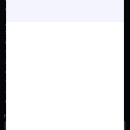
Growth Academy
Agentes de IA
SDR - Pré-venda
BDR - Prospecção
Venda
Suporte ao cliente
CS - Customer Success
Social Media
Artigo de Blog com SEO
Personalizado
Newsletter