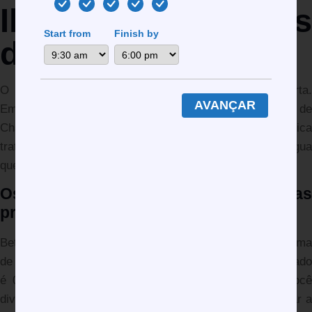
Ilusão nas Mesas
Start from
Finish by
de Faro
O primeiro tiro de canhão chega antes da primeira carta.
AVANÇAR
Em 2023, 47 % dos jogadores que visitam o casino de
Chaves Portugal ainda acreditam que “VIP” significa
tratamento real, quando na prática é só um copo de água
quente num motel barato.
Os números escondidos atrás das
promoções
Betano costuma oferecer 25 % de “gift” em depósitos acima
de €100, mas a matemática revela que o retorno esperado
é 0,73 % a menos do que apostar sem bônus. Se você
dividir €100 por 5, o ganho real cai para €73, sem contar a