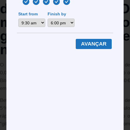
depósito mínimo: O
Start from
Finish by
mito do “biscoito
grátis” que
AVANÇAR
ninguém come
O primeiro obstáculo não é a legalidade, é a taxa de
0,001 BTC que alguns sites consideram “baixo”. Quando o
Bitcoin sobe 15 % num dia, esse depósito equivale a 30 €
em moeda fiduciária, ainda assim chamam de “pequeno”.
Bet365, com sua reputação de “VIP”, oferece um bônus de
5 % sobre depósitos acima de 0,01 BTC, mas o cálculo
rápido revela que 0,01 BTC custa cerca de 250 €, logo o
“gift” tem mais a ver com marketing do que com