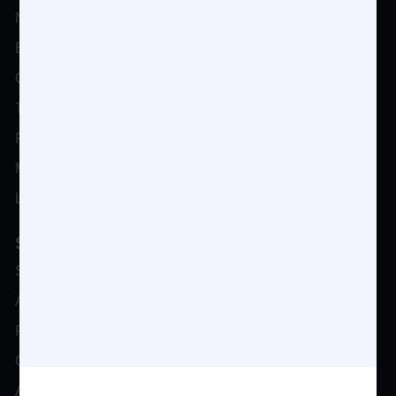
Nossos Serviços
Blog
Contactos
Termos e Condições
Política de Privacidade
Maus Dados Salvos
Livro de Reclamações
Serviços
Software à Medida
Agentes de IA
Plugins para Wordpress
Consultoria
APIs de Integrações