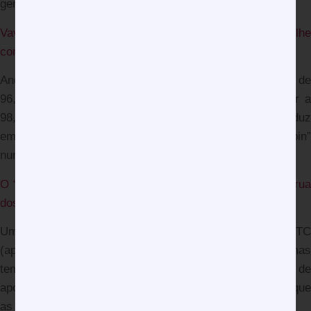
generosidade.
Vave bónus sem registo PT: o truque frio que ninguém lhe
contou
And the horror of slot volatility: Starburst gira em torno de
96,1 % de RTP, enquanto Gonzo’s Quest pode disparar a
98,5 % em certos giros. Essa diferença de 2,4 % se traduz
em milhares de euros a longo prazo, algo que os “free spin”
nunca compensam.
O “bónus craps online” que ninguém conta: a verdade crua
dos números
Um exemplo prático: um jogador deposita 0,002 BTC
(aprox. 50 €) em 888casino, recebe 10 % de bônus, mas
tem que cumprir 30x o turnover. 30 × 50 € = 1 500 € de
aposta exigida, um número que faz a cabeça girar mais que
as bobinas de um slot.