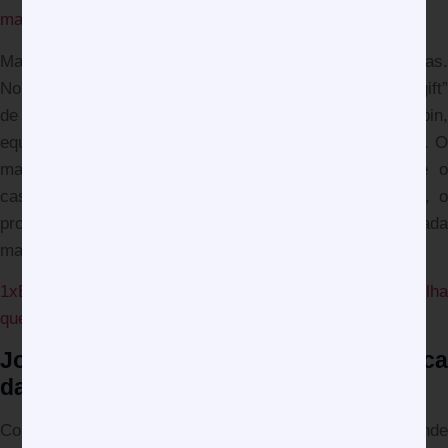
marketing para enganar a esperança dos jogadores
Mas quem entra aqui procura mais do que simples cartas.
No último fim‑de‑semana, 27 jogadores receberam um “gift”
de 10 spins grátis, o que, se convertido a 0,01 € por spin,
equivale a nada mais que duas cervejas de 0,50 € cada. O
marketing adora envolver “VIP” em aspas, como se o
casino fosse uma cooperativa de caridade; na prática, o
programa VIP oferece apenas um upgrade de cadeira, nada
mais.
1xBit 155 giros grátis com código bónus PT: a armadilha
que ninguém quer admitir
Jogos ao vivo vs. slots: a matemática
das perdas
Comparado ao ritmo frenético de Gonzo’s Quest, onde