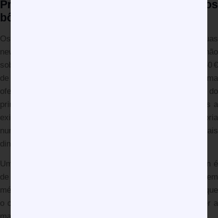
Promoções enganosas e a realidade dos
bônus
Os 20 % de “cashback” que o casino anuncia nas suas
newsletters são calculados sobre o volume de apostas, não
sobre o lucro. Se apostar 500 € e perder 300 €, recebe 60 €
de volta – ainda assim queda 240 € no bolso. A mesma
oferta, mas em um site como Bet365, paga 100 % do
primeiro depósito até 100 €, o que parece generoso, mas a
exigência de “x30” em apostas faz com que a maioria
nunca consiga levantar o bônus sem depositar mais
dinheiro.
Uma comparação útil: nas slots, o ganho médio por spin é
de 0,02 €, enquanto o “free spin” promocional paga, em
média, 0,01 €, metade do valor normal. Isso demonstra que
o casino prefere oferecer menos, não mais, para manter a
margem de lucro intacta.