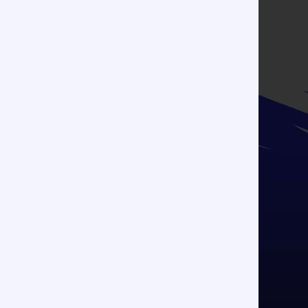
negócio ao
l
ar, sem surpresas. O nosso
aticado no mercado e