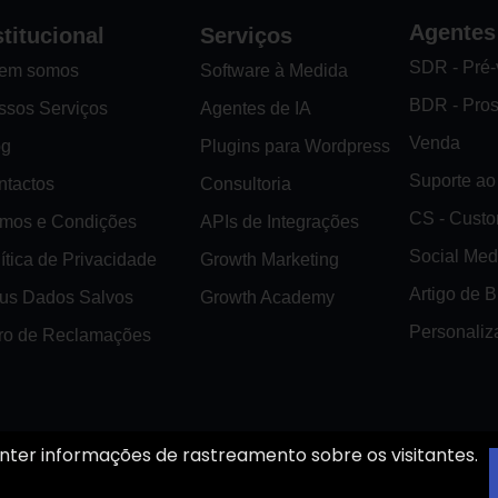
Agentes
stitucional
Serviços
SDR - Pré
em somos
Software à Medida
BDR - Pro
ssos Serviços
Agentes de IA
Venda
og
Plugins para Wordpress
Suporte ao 
ntactos
Consultoria
CS - Cust
rmos e Condições
APIs de Integrações
Social Med
ítica de Privacidade
Growth Marketing
Artigo de 
us Dados Salvos
Growth Academy
Personaliz
vro de Reclamações
nter informações de rastreamento sobre os visitantes.