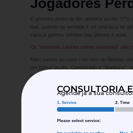
Jogadores Per
O primeiro ponto de dor aparece assim: 57% d
real, quando na verdade é só uma isca de gli
casa já ganhou milhões nos últimos 4 anos.
Os “melhores casinos online vilamoura” são, 
Mas, vamos ao caso concreto: no Betano, um j
um bônus oculto. Comparado a “Starburst”, o
pombo que entrega mensagens em dias de ch
CONSULTORIA EM
Porque a maioria das promoções tem um praz
Agende já a sua consultor
relógio acabe, como se cada segundo fosse um
1. Service
2. Time
estrelas com um tapete novo de plástico.
Roleta Dupla Online Grátis: O Engodo que V
Please select service:
Um cálculo simples deixa tudo claro: 5 € de de
I'm available on or after
Mon