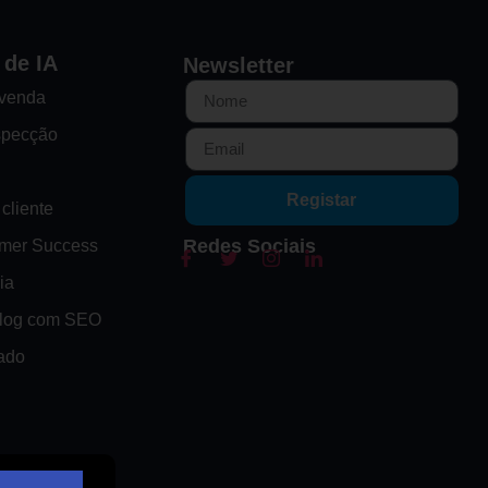
 de IA
Newsletter
-venda
specção
Registar
cliente
Redes Sociais
omer Success
ia
Blog com SEO
ado