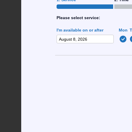
Deposite 100 €, receba outros 100 € de “bónu
de ganho é de 7 680 € (8 000 × 0,96). Mas a
Please select service:
ainda no vermelho, apesar de ter “dobrado” o c
I'm available on or after
Mon
Depositar 20 € → receber 10 € de bónus (
Depositar 50 € → receber 25 € de bónus (
Depositar 100 € → receber 100 € de bónus
Por que a volatilidade dos slot
Um slot de alta volatilidade como Dead or Al
ciclos pode ser inferior a 2 %. Se o jogador 
requisito aumenta exponencialmente. Por outr
10 000 spins, o jogador pode acumular 9 600 
Slot machine cascata: o truque que transform
But many operators force you to jogar nos sl
simples de 0,98 × n (onde n é o número de s