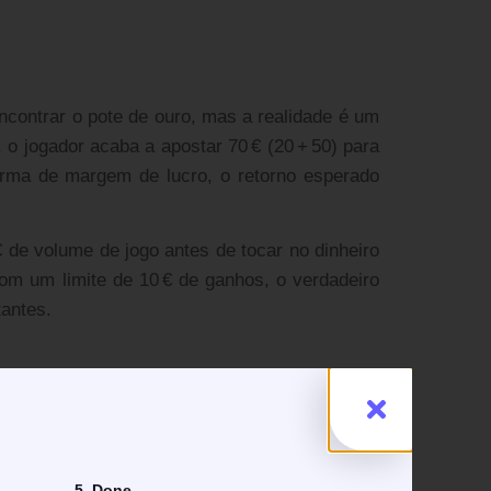
contrar o pote de ouro, mas a realidade é um
, o jogador acaba a apostar 70 € (20 + 50) para
forma de margem de lucro, o retorno esperado
€ de volume de jogo antes de tocar no dinheiro
com um limite de 10 € de ganhos, o verdadeiro
tantes.
irement, turning an already miserable 30‑fold
eite o seu bônus agora”.
5. Done