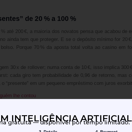
esentes” de 20 % a 100 %
 até 200 €, a maioria dos novatos pensa que acabou de en
ino ainda tem que proteger. E se o depósito mínimo for 20 €
o bolso. Porque 70 % da aposta total volta ao casino em 
em 30 x de rollover; numa conta de 10 €, isso implica 300 
urst: cada giro tem probabilidade de 0,96 de retorno, mas 
rma o “presente” em um pequeno empréstimo com juros exorbi
inguém lhe contou
gering fee that some sites add on top of the turnover requ
 é trivial, mas o marketing o mascara com frases como “aprov
 INTELIGÊNCIA ARTIFICIAL​
ia gratuita — disponível por tempo limitado.
, 100 % de bônus
3. Details
4. Payment