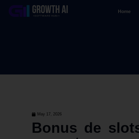
Home
May 17, 2026
Bonus de slot