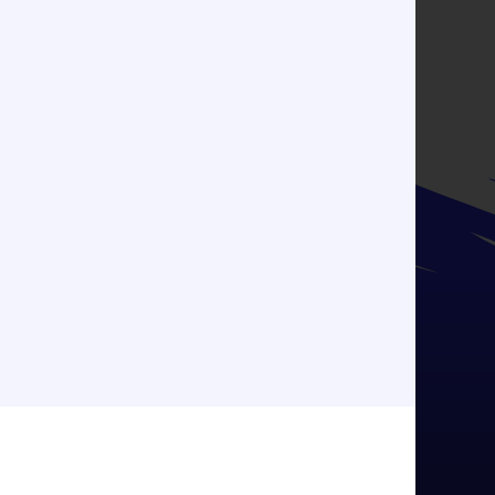
negócio ao
l
ar, sem surpresas. O nosso