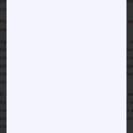
porque a maioria dos jogadores descobre que o verdadeiro
custo está nos requisitos de aposta ocultos.
Poker jogar agora: o caos organizado dos jogadores de
verdade
Agora, se quiser realmente medir a eficiência, use a
fórmula: (bónus × taxa de rollover) ÷ (tempo médio por
mão × número de mãos necessárias) = eficiência
percentual. Em 2024, a maioria dos cassinos entrega
menos de 0,1% de eficiência, o que, sinceramente, faz
qualquer promoção parecer um engodo barato.
E ainda me indigno: o botão de “auto‑play” tem fonte de
8 px, quase impossível de ler, e ainda insiste em usar a
mesma cor cinzenta de fundo que o resto da UI, tornando a
experiência de jogo tão frustrante quanto tentar ler um
contrato de 30 páginas em papel reciclado.