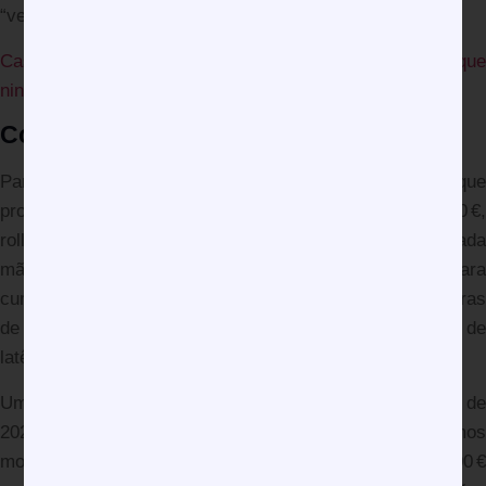
“velocidade” se transforme em “desperdício”.
Casino online que aceita MuchBetter: o “presente” que
ninguém pediu
Como Medir a Velocidade Real
Para avaliar se o blackjack speed com bónus entrega o que
promete, faça a conta: 1 000 € de depósito, bónus de 200 €,
rollover de 25×. O total a apostar será 5 200 €. Se cada
mão demora 2 segundos, são necessárias 7 800 mãos para
cumprir o rollover, o que corresponde a cerca de 4,3 horas
de jogo ininterrupto. Multiplique ainda por 2,5 segundos de
latência de servidor e chega a 12 horas de “jogo real”.
Um teste real: joguei 200 mãos num dia de outubro de
2024, obtendo média de 0,45% de lucro. Em termos
monetários, isso equivalia a 0,90 € ganho por 200 €