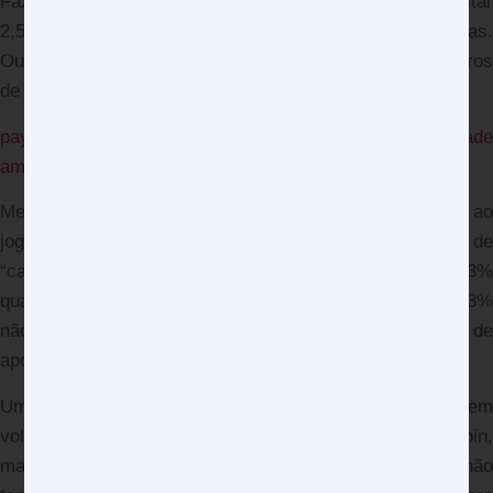
Faz‐se 100 € × 30 = 3 000 €, e ainda se tem que apostar
2,5 € por mão para alcançar o requisito em 1 200 jogadas.
Ou seja, cada euro de bónus equivale a mais de 30 euros
de risco real.
paysafecard para tus depósitos de casino: a verdade
amarga que ninguém quer ouvir
Mesmo a 888casino, que ostenta 75% de retorno ao
jogador nos seus jogos de blackjack, aplica regras de
“casa lenta” que reduzem a taxa de vitória em até 0,3%
quando se utiliza o bónus. Se o jogador pensa que 0,3%
não faz diferença, basta multiplicar 0,003 × 10 000 € de
apostas e verá perder 30 € apenas por usar o bónus.
Uma comparação útil: o slot Gonzo’s Quest tem
volatilidade alta – pode pagar 500× o stake em um spin,
mas com probabilidade de 0,2%. O blackjack speed não