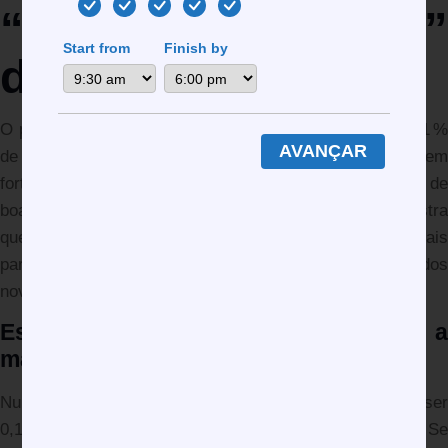
“ganho fácil”
Start from
Finish by
desmascarado
O primeiro obstáculo não é a banca, é a ilusão de que 1 %
AVANÇAR
de vantagem pode transformar um salário de 1500 € em
fortuna. Quando a casa apresenta um “bónus de
boas‑vindas” de 100 % até 200 €, o cálculo simples mostra
que, após cumprir o rollover de 30x, só restam 67 € reais
para jogar. Não é muito, mas basta para a maioria dos
novatos comprar a falsa promessa de lucro.
Estrutura de apostas: onde a
matemática realmente dói
Num típico jogo de blackjack, a aposta mínima costuma ser
0,10 €, enquanto a aposta máxima pode alcançar 500 €. Se