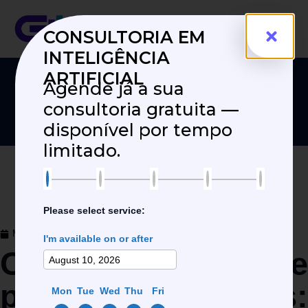
CONSULTORIA EM
INTELIGÊNCIA
ARTIFICIAL​
Agende já a sua
consultoria gratuita —
disponível por tempo
limitado.
Voltar
Please select service:
May 17, 2026
I'm available on or after
O Bingo Speed que
paga mais:
Mon
Tue
Wed
Thu
Fri