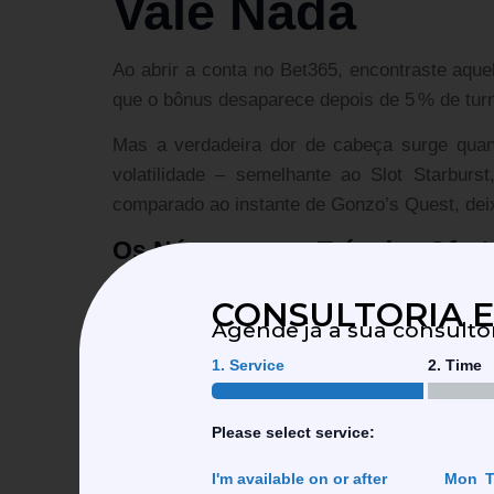
Vale Nada
Ao abrir a conta no Bet365, encontraste aque
que o bônus desaparece depois de 5 % de turno
Mas a verdadeira dor de cabeça surge quand
volatilidade – semelhante ao Slot Starbur
comparado ao instante de Gonzo’s Quest, deix
Os Números por Trás das Ofert
PokerStars oferece um “VIP” que promete trat
CONSULTORIA EM
cada um exigindo 150 % de aposta adicional, 
Agende já a sua consultor
slot de alta volatilidade como Book of Dead p
1. Service
2. Time
Jogos de azar online Madeira: o caos controla
Please select service:
E ainda tem a 888casino, que ostenta um “fre
aceitação de 94 % dos jogadores que já perde
I'm available on or after
Mon