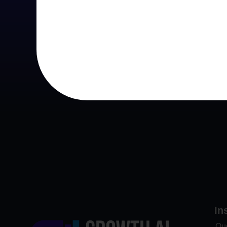
In
Qu