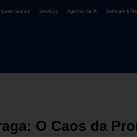
Quem Somos
Serviços
Agentes de IA
Software à Me
Braga: O Caos da Pr