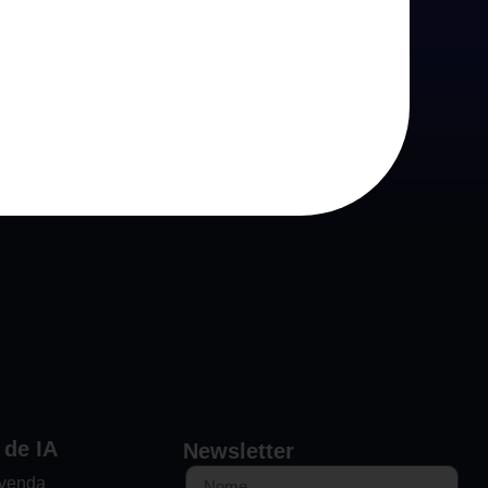
 nem funcionalidades que não
 de IA
Newsletter
-venda