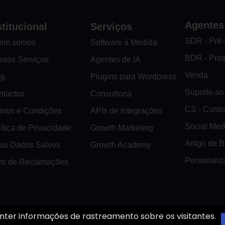
Agentes
stitucional
Serviços
SDR - Pré
em somos
Software à Medida
BDR - Pro
ssos Serviços
Agentes de IA
Venda
og
Plugins para Wordpress
Suporte ao 
ntactos
Consultoria
CS - Cust
rmos e Condições
APIs de Integrações
Social Med
ítica de Privacidade
Growth Marketing
Artigo de 
us Dados Salvos
Growth Academy
Personaliz
vro de Reclamações
nter informações de rastreamento sobre os visitantes.