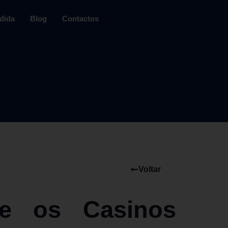
dida
Blog
Contactos
Voltar
e os Casinos