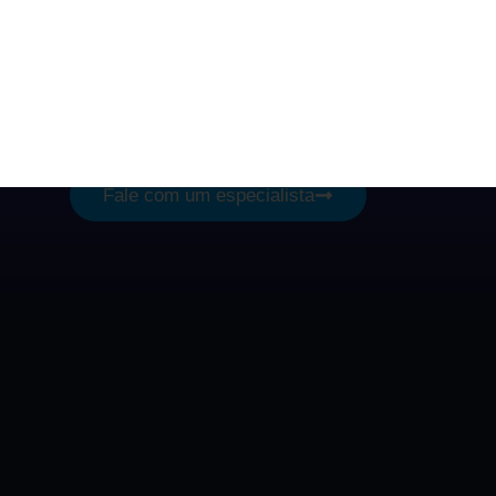
entregamos os projetos em 40 a 50% 
garantimos o desenvolvimento 100% 
da sua empresa, sem pacotes rígidos
lhe interessam.
Fale com um especialista