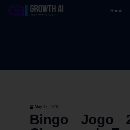
Home
May 17, 2026
Bingo Jogo 