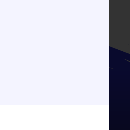
negócio ao
l
ar, sem surpresas. O nosso
aticado no mercado e