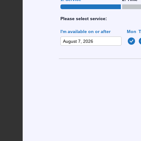
42 bolas sorteadas – média de 2026.
Jackpot médio de 5.000 euros – aument
Please select service:
Because the jackpots são agora distribuídos
minutos, mantendo a sensação de movimento 
I'm available on or after
Mon
Cassino a partir de 1 real: a mentira do “bôn
Estratégias que os “Especialistas
Um jogador experiente já sabe que escolher
no primeiro sorteio, comparado a 0,08% se 
sessões gera um ganho potencial de 85 euros
And yet, os guias de “bingo fácil” recome
marketing que o PokerStars usa ao prometer 
primeiros 3 rounds.
But there’s a hidden tax: every cartela tem 
sem nenhuma garantia de retorno.