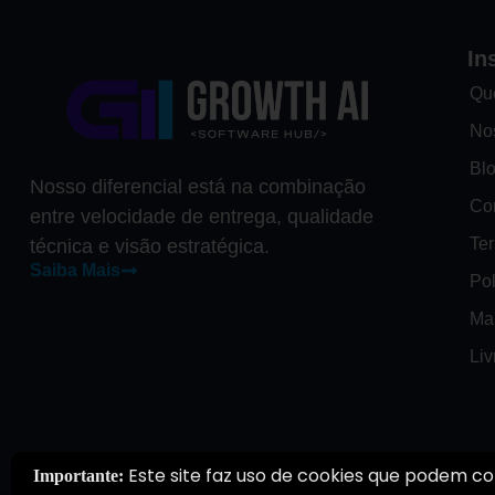
In
Qu
No
Bl
Nosso diferencial está na combinação
Co
entre velocidade de entrega, qualidade
Te
técnica e visão estratégica.
Saiba Mais
Pol
Ma
Li
Este site faz uso de cookies que podem co
Importante: