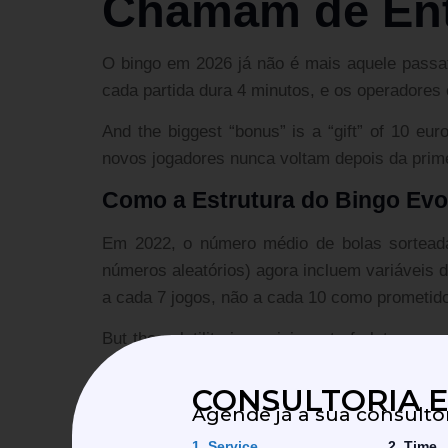
Chamam de Ent
O bingo em 2026 já não é mais aquele passat
cada partida dura 4 minutos, e os operadore
And the biggest “bonus” is a “gift” of 10 eu
novos jogadores nunca voltam depois da prim
Como a Estrutura do Bingo Evo
Em 2022, o número médio de bolas sortead
números aleatórios) agora incluem variáveis 
a cada 7 jogos, não a cada 10 como prometid
But the volatility is reminiscent of slots c
contudo, a esperança de um “bingo” segue um
CONSULTORIA EM
um grande prêmio.
Agende já a sua consultor
75 números por cartela – padrão clássic
1. Service
2. Time