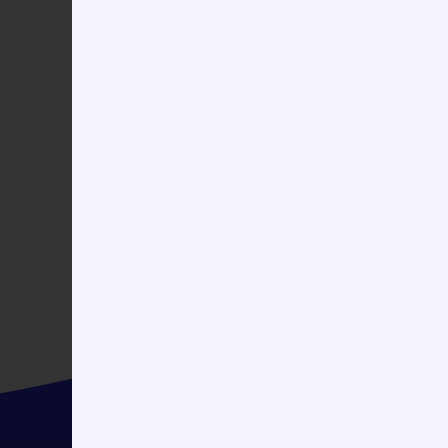
quase desaparecem nos ecrãs Retina. Não dá 
largura da tela.
ANTERIOR
App de Keno para PC: A Verdade que Ninguém Lê Porque Não Qu