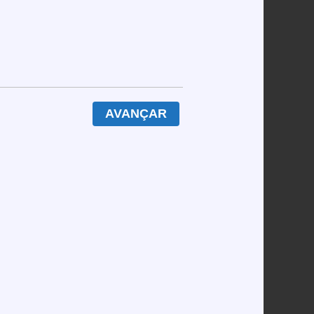
al pago aos vencedores raramente ultrapassa
 da operadora.
st paga até 50 % de retorno ao jogador (RTP),
ocê abandone a sessão antes de perder tudo.
AVANÇAR
is que um lenço de papel num hotel de três
 desses jogadores nunca chegam a depositar. O
a fatura dezenas de euros por cada um dos 20