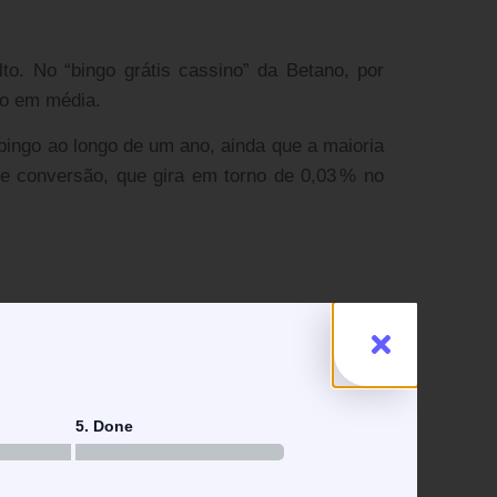
lto. No “bingo grátis cassino” da Betano, por
do em média.
 bingo ao longo de um ano, ainda que a maioria
 de conversão, que gira em torno de 0,03 % no
miados”. A probabilidade de acertar um bingo
em Portugal.
5. Done