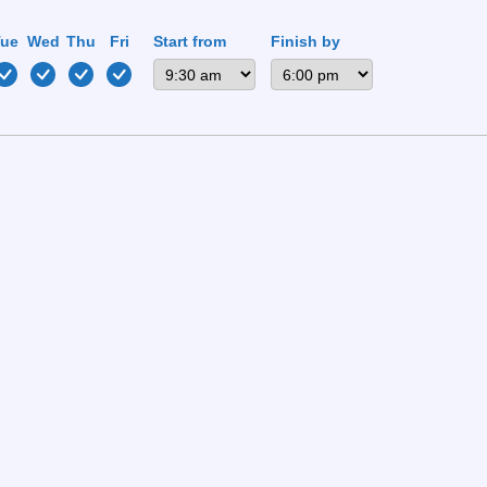
torneios de bingo com “prémios duplos”, o montante tot
Tue
Wed
Thu
Fri
Start from
Finish by
 a maior parte do “bônus” serve apenas para encher o cofre
aração óbvia com slots como Starburst: enquanto o Starbur
% de RTP, e ainda tem um “tempo de jogo” que impede que v
 %
 30 %
omo um convite exclusivo. E eu respondo: “VIP” não é ma
ores recebem 10 € cada como “gift” de boas‑vindas, mas 80
 €0,40 por usuário convertido – ainda assim, a operador
 que nenhum manual ensina