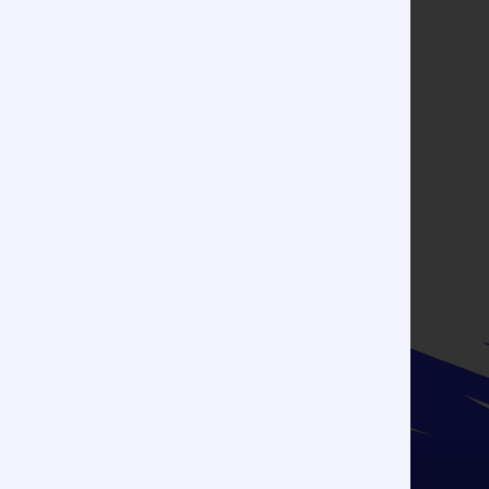
condido atrás de um banner que ocupa 30 % da
PRÓXIMO
tos de apostas: o “exclusivo bónus” que ninguém realmente quer
Email
WhatsApp
LinkedIn
X