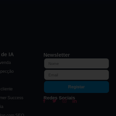
 de IA
Newsletter
-venda
specção
Registar
cliente
Redes Sociais
omer Success
ia
Blog com SEO