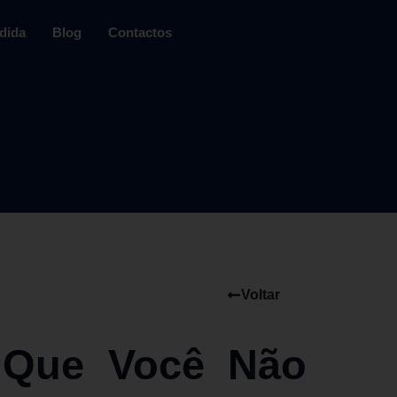
dida
Blog
Contactos
Voltar
o Que Você Não