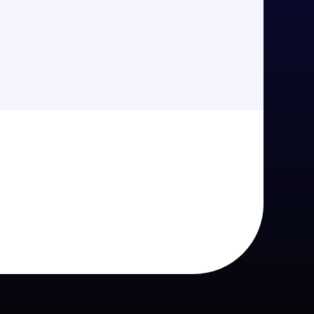
negócio ao
l
ar, sem surpresas. O nosso
aticado no mercado e
do tempo habitual. Além disso,
alinhado com as necessidades
 nem funcionalidades que não