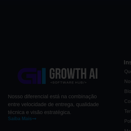
In
Qu
No
Bl
Nosso diferencial está na combinação
Co
entre velocidade de entrega, qualidade
Te
técnica e visão estratégica.
Saiba Mais
Pol