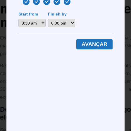
mais um engodo de
Start from
Finish by
marketing
Os operadores lançam 2023 com 12% de bónus adicional,
AVANÇAR
mas a matemática revela que a taxa de retorno cai 0,7%
por cada 10 euros concedidos.
Betano, por exemplo, oferece 50 “giros grátis” em slots
como Starburst, que tem volatilidade média; porém,
enquanto o giro dura 5 segundos, o bingo eletrónico requer
30 segundos de escolha de cartões, o que faz a
experiência parecer uma fila de supermercado.
Desconstruindo o “bónus” de bingo
eletrónico
Se um jogador ganha 20€ de bónus ao depositar 100€, o