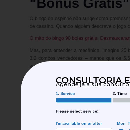
“Bônus Grátis”
O bingo de espinho não surge como promessa 
de cassino. Quando alguém descreve o jogo co
O mito do bingo 90 bolas grátis: Desmascaran
Mas, para entender a mecânica, imagine 25
3,2 combos vencedores – menos que os 5,6 g
variação de 12%, comparado aos 24% da Gonzo
Estratégias de Jogo que Não S
CONSULTORIA EM
Agende já a sua consultor
Primeiro, calcule a probabilidade de marcar
1. Service
2. Time
7/25 ≈ 28%, enquanto a de acertar dois cai pa
de 5 W: ilumina pouco, consome energia.
Please select service:
Segundo, compare com o padrão de bonus de 88
I'm available on or after
Mon
A ausência de rollover pode parecer benéfi