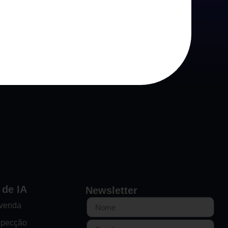
 de IA
Newsletter
-venda
specção