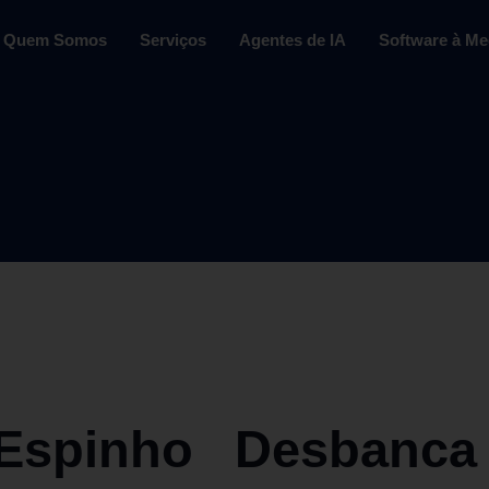
Quem Somos
Serviços
Agentes de IA
Software à Me
spinho Desbanca