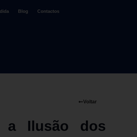
dida
Blog
Contactos
Voltar
 a Ilusão dos