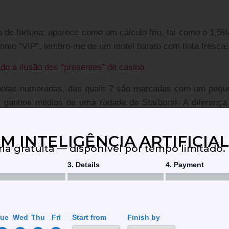
de fortuna; aparece como um cálculo frio, tal como o 1,
mo “VIP”, lembro-me de um motel barato com tinta fresca: o
do a ilusão dos “presentes” de casino
 bolas numeradas, das quais 7 são marcadas com um peque
anhos médios de uma rodada de Starburst. A diferença e
’s Quest, que faz o coração bater mais rápido, mas també
ão Contos de Fadas
 INTELIGÊNCIA ARTIFICIAL​
ia gratuita — disponível por tempo limitado.
 um espinho num cartão de 15 linhas, cada linha contendo 
3. Details
4. Payment
ra (7/25)*(6/24) ≈ 7%. Se o casino oferece “gift” de 10 sp
8casino: 30% de rollover em 48 horas, versus a ausência d
Tue
Wed
Thu
Fri
Start from
Finish by
ca, mas na prática, a taxa de retorno ao jogador (RTP)