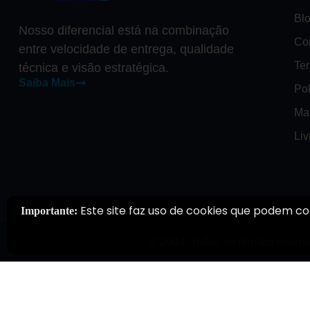
Bl
Nosso diferencial está na combinação
Co
entre velocidade de entrega, qualidade
Te
técnica e visão estratégica.
Saiba Mais
Pol
Ma
Li
Este site faz uso de cookies que podem co
Importante:
© 2004. Todos os direitos reserv