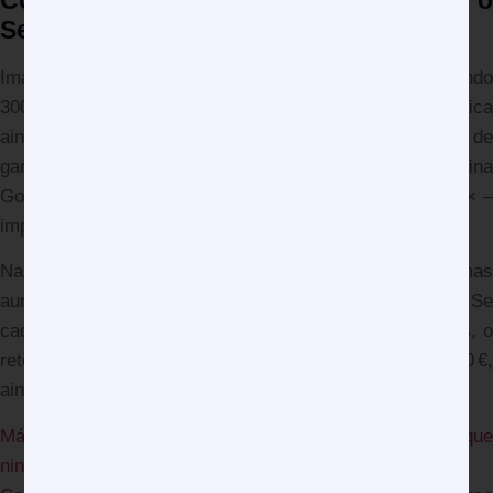
Seu Wallet
Imagine que jogas 20 sessões de 15 € cada, totalizando
300 €. Se o jackpot for 1 milhão, a expectativa matemática
ainda é de perder cerca de 295 €, porque a probabilidade de
ganhar é de 0,000067. É como apostar 100 € numa máquina
Gonzo’s Quest e esperar que o multiplicador atinja 500× –
improvável quanto o sol nascer no oeste.
Na prática, alguns sites limitam o jackpot a 150 000 €, mas
aumentam a frequência dos mini‑prêmios em 3 vezes. Se
cada mini‑prêmio paga 50 €, e acontece a cada 10 jogos, o
retorno total num ciclo de 100 jogos será 5 * 50 € = 250 €,
ainda longe dos 500 € que o jogador gastou.
Máquinas de casino slot machines: O teatro de ilusões que
ninguém paga entrada