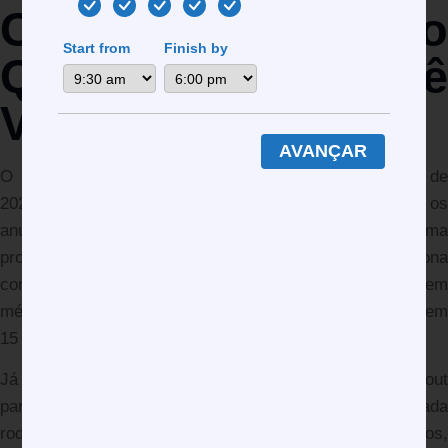
Casinos Não
Start from
Finish by
Querem que Você
Veja
AVANÇAR
O primeiro 7‑digit jackpot que aparecia nos relatórios de
2023 chegou a 2,3 milhões de euros, e ainda assim os
anúncios pareciam mais um flash de neon do que uma
promessa real. O fato é que o bingo com jackpot funciona
como uma lotaria de alto risco, onde cada cartela vale, em
média, 0,50 €, e a probabilidade de ganhar é inferior a 1 em
15 000.
Já experimentei o “bingo com jackpot” no Betclic, e o layout
parecia uma planilha de Excel com cores gritantes. Cada
rodada tem 75 números, mas apenas 5 são extraídos,