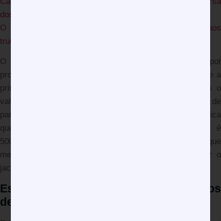
Casino online com depósito mínimo de 10 euros: a farsa
dos “gift” que ninguém merece
O pesadelo de “baixar bingo ao vivo” e sobreviver aos
truques de marketing
O PokerStars, por outro lado, introduziu um “jackpot
progressivo” que dobra a cada 500 cartas vendidas. Se a
primeira etapa começa em 10 000 €, após 2 mil cartas o
valor pode subir para 40 000 €. Contudo, a taxa de
participação permanece a 0,25 € por cartela, o que significa
que o custo total para alcançar o nível máximo é
500 * 0,25 € = 125 €. O retorno potencial ainda é menos que
metade do investimento se a probabilidade de acertar o
jackpot for de 0,0001.
Estratégias “Sérias” Que Não São Mitos
de Marketing