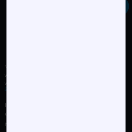
Fale com um
especialista
Nosso diferencial está na combinação entre
velocidade de entrega, qualidade técnica e
visão estratégica.
Saiba Mais
Institucional
Quem somos
Nossos Serviços