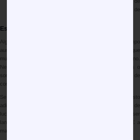
Bet365, que domina o mercado, tem uma taxa de
retenção de 68 % para jogadores que gastam mais de
100 € por mês.
Estratégias “racionais” que não funcionam
Alguns juram que comprar 5 cartelas ao mesmo tempo
aumenta as hipóteses para 0,0015 %; outros afirmam que
mudar a cor das marcadoras pode influenciar o destino.
Nenhuma dessas “táticas” tem base matemática, pois o
sorteio das bolas é independente de qualquer escolha de
cor ou número de cartões.
Se considerar o custo de 5 € por carta extra, o gasto
adicional de 25 € por rodada reduz ainda mais a margem de
lucro, que já está em 0,2 % antes da primeira bola ser
lançada. Em termos práticos, você está pagando 0,2 € a
mais por cada €1 de possível ganho.