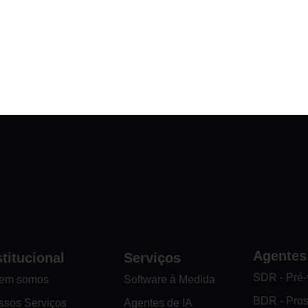
lhe interessam.
Fale com um especialista
Agentes
stitucional
Serviços
SDR - Pré
em somos
Software à Medida
BDR - Pro
ssos Serviços
Agentes de IA