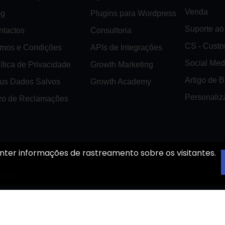
Venda
og
Plugins para Wordpress
Suporte ao 
ntactos
Consultoria
CS - Cust
rmos e Condições
APIs de Integrações
Social Med
ítica de Privacidade
Growth Marketing
Artigo de 
us Dados Salvos
Growth Academy
Personaliz
vro de Reclamações
nter informações de rastreamento sobre os visitantes.
ados.