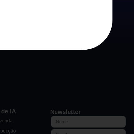
 de IA
Newsletter
-venda
specção