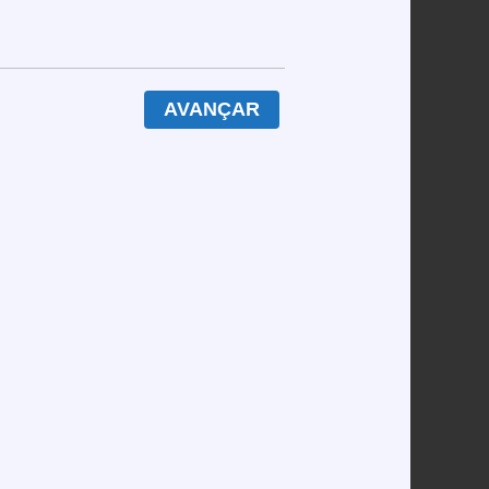
úmero suficientemente grande para levantar
explicação.
AVANÇAR
ma tão forçada que o usuário acaba com ícones
 jogo; um cálculo simples mostra que 20 min ×
 GB de disco para o slot, isolando o risco de
enos uso de GPU, comparable ao ritmo calmo do