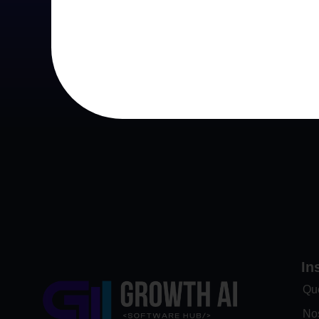
In
Qu
No