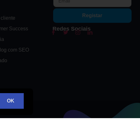
Registar
cliente
Redes Sociais
omer Success
ia
Blog com SEO
ado
OK