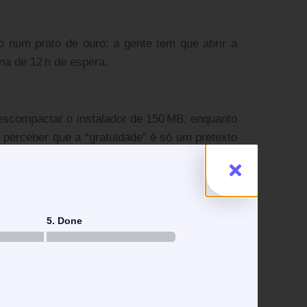
 num prato de ouro; a gente tem que abrir a
na de 12 h de espera.
scompactar o instalador de 150 MB, enquanto
perceber que a “gratuidade” é só um pretexto
dade é que cada slot vem com um driver que
5. Done
stabilidade dos arquivos .exe que mudam de
 fila de saque.