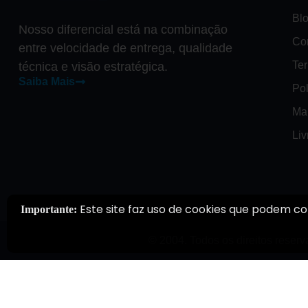
Bl
Nosso diferencial está na combinação
Co
entre velocidade de entrega, qualidade
Te
técnica e visão estratégica.
Saiba Mais
Pol
Ma
Li
Este site faz uso de cookies que podem co
Importante:
© 2004. Todos os direitos reserv