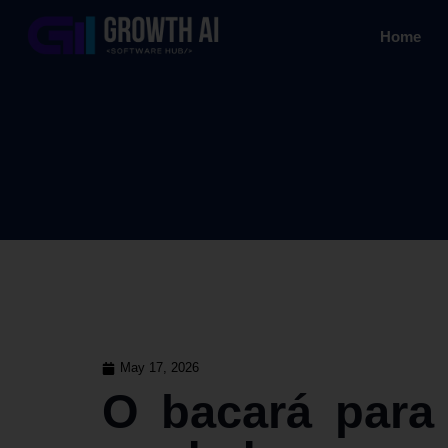
Home
May 17, 2026
O bacará para