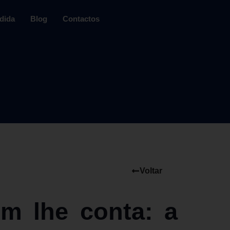
dida
Blog
Contactos
Voltar
m lhe conta: a