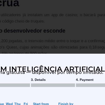
crua
utilizadores já instalam um app de casino; o bacará pa
 código cheio de truques.
e o desenvolvedor esconde
1 200 jogadas, o intervalo médio entre o toque e a confirma
o’s Quest, cujas animações são otimizadas para 0,18 seg
 3 % ao longo de 500 mãos.
uando a “promoção” vira armadilha
 INTELIGÊNCIA ARTIFICIAL​
ia gratuita — disponível por tempo limitado.
aleatório (RNG) utilizado por alguns provedores de baca
ine como Betclic, que mantêm a sequência fixa até ao
3. Details
4. Payment
 %.
peed” e deixe os casinos a chorar
Tue
Wed
Thu
Fri
Start from
Finish by