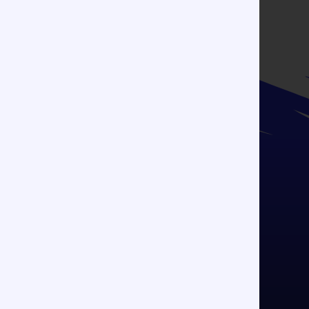
negócio ao
l
ar, sem surpresas. O nosso
aticado no mercado e
do tempo habitual. Além disso,