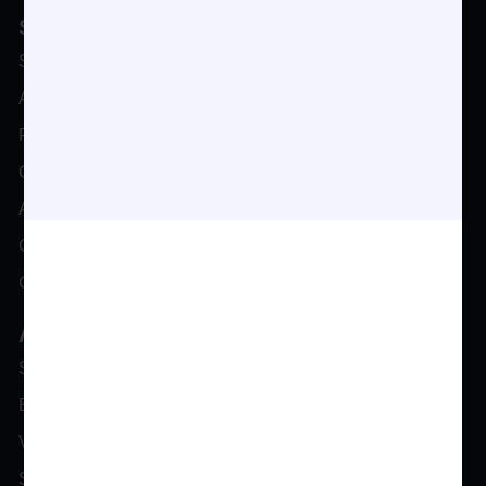
Serviços
Software à Medida
Agentes de IA
Plugins para Wordpress
Consultoria
APIs de Integrações
Growth Marketing
Growth Academy
Agentes de IA
SDR - Pré-venda
BDR - Prospecção
Venda
Suporte ao cliente