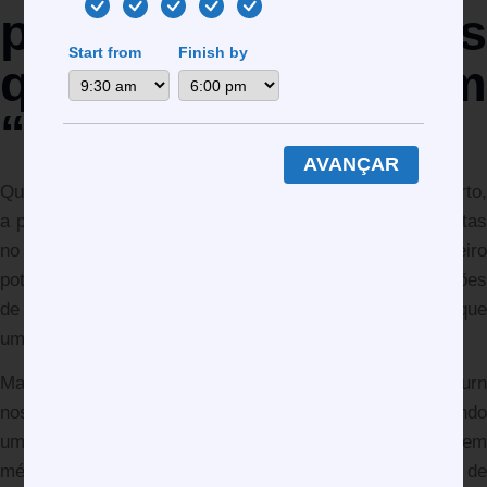
perdoa os ingênuos
Start from
Finish by
que confiam em
“gift” de cassino
AVANÇAR
Quando se senta à mesa de bacará em Lisboa ou no Porto,
a primeira realidade que aparece é o número 3: três cartas
no lado do jogador, três no do banqueiro, e um terceiro
potencial para desempate. Cada decisão tem implicações
de 1,5% de vantagem da casa, nada para quem acha que
um bônus “VIP” resolve tudo.
Mas há um detalhe que a maioria ignora: a taxa de churn
nos cassinos online portugueses bate 27% ao ano, segundo
um estudo interno de 2023 da Bet.pt. Isto significa que, em
média, 27 jogadores abandonam a plataforma antes de