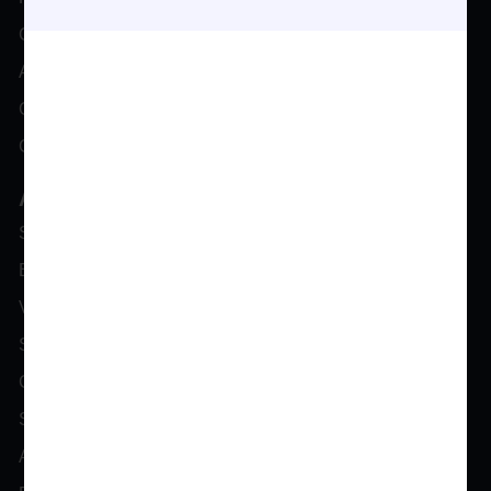
Consultoria
APIs de Integrações
Growth Marketing
Growth Academy
Agentes de IA
SDR - Pré-venda
BDR - Prospecção
Venda
Suporte ao cliente
CS - Customer Success
Social Media
Artigo de Blog com SEO