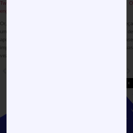
Twin 115 rodadas grátis com código bónus Portugal: O
engodo que ninguém te contou
Or, se preferires o conforto de uma interface que pareça
um “novo iPhone”, fica a frustração de que o botão de
aposta rápida tem um “hover” de 0,01 s – quase
imperceptível, mas suficiente para te fazer clicar duas
vezes por engano.
ANTERIOR
PRÓXIMO
Casino online que paga rápido Leiria: o mito que o teu saldo não aguenta
mbit 250 free spins sem depósito VIP Portugal: O engodo que ninguém pediu
Email
WhatsApp
LinkedIn
X
Eleve o seu