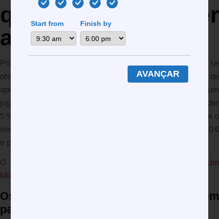
que ninguém quer
Start from
Finish by
admitir ser útil
Primeiro, a matemática fria: um “bónus diário” que se
AVANÇAR
oferece 10 € e exige um rollover de 30x equivale a 300 € de
apostas obrigatórias, ou seja, 30 % da média mensal de um
jogador que aposta 1 000 €. O lucro real depois de perder
5 % de cada aposta cai para menos de 1 € por sessão. Se o
seu objetivo for sobreviver ao mês, esqueça o “gift” de 10 €
e pense em custos de energia de 15 € por máquina.
O Bingo Online Para Ganhar Dinheiro Real Não É Um
Milagre, É Uma Equação De Risco
Os truques de marketing que fazem
parecer gratuito