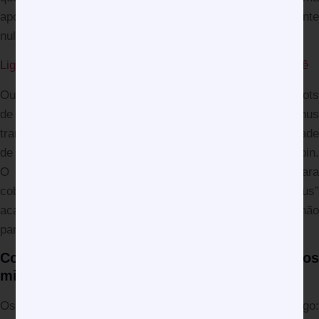
aposta regular de 20 €, a diferença de risco é praticamente
nula.
Lightning Dice Casino: O Caos Numérico que Ninguém Lê
Outra situação: um utilizador que joga 5 € por dia em slots
de alta volatilidade, como Book of Dead, pode ver o bónus
transformar 5 € em 100 € de apostas, mas a probabilidade
de acertar um grande prémio permanece em 0,1 % por spin.
O retorno esperado de 0,05 € por spin é insuficiente para
cobrir mesmo o custo de conexão de 0,02 €. O “bónus”
acaba por ser um ponto de partida para mais perdas, não
para ganhos.
Como não ser enganado pelos termos
minúsculos
Os pequenos detalhes: a cláusula “tempo máximo de jogo: