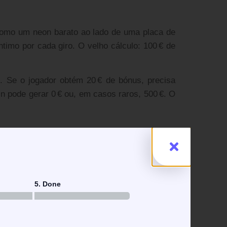
como um neon barato ao lado de uma placa de
ntimo por cada giro. O velho cálculo: 100 € de
. Se o jogador obtém 20 € de bónus, precisa
in pode gerar 0 € ou, em casos raros, 500 €. O
no oferece 10 spins grátis, o valor esperado é
m combo de café expresso.
5. Done
 2023, 78 % dos novos registos nunca chegam