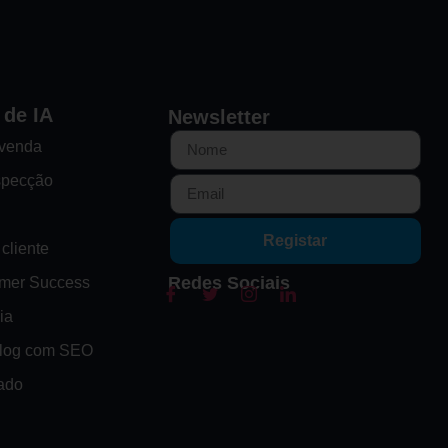
 de IA
Newsletter
-venda
specção
Registar
cliente
Redes Sociais
omer Success
ia
Blog com SEO
ado