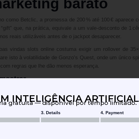
arketing barato
no como Betclic, a promessa de 200 % até 100 € aparece 
“gift” que, na prática, equivale a um vale‑desconto de 1 cê
os reais utilizáveis antes de o jackpot desaparecer.
s vindas slots online costuma exigir um rollover de 35×
are isto à volatilidade de Gonzo’s Quest, onde um único sp
 com regras que lhe dão menos esperança.
mostrar
Starburst, a média de retorno é 96,1 % por giro. Se o cassi
 INTELIGÊNCIA ARTIFICIAL​
,10 €). Resultado: 0,96 € de valor potencial – menos que u
ia gratuita — disponível por tempo limitado.
3. Details
4. Payment
ico que ninguém pediu
, É Matemática Crua
que realmente saqueiam o bónus. Em um estudo interno de