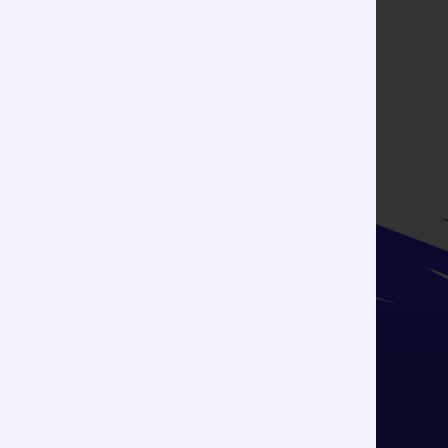
O “melhor jogo de cassino para android” não é um mito — é a realidade cinzenta que poucos têm coragem de admitir
Email
WhatsApp
LinkedIn
X
negócio ao
l