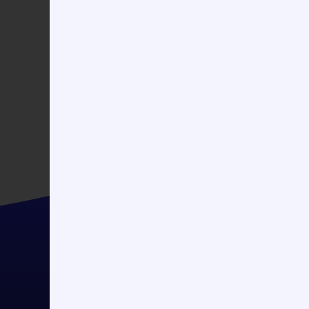
Casino Portugal cashback sem depósito Portugal: O truque suj