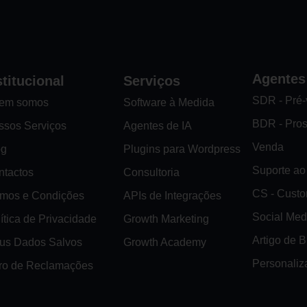
Agentes
stitucional
Serviços
SDR - Pré
em somos
Software à Medida
BDR - Pro
ssos Serviços
Agentes de IA
Venda
og
Plugins para Wordpress
Suporte ao 
ntactos
Consultoria
CS - Cust
rmos e Condições
APIs de Integrações
Social Med
ítica de Privacidade
Growth Marketing
Artigo de 
us Dados Salvos
Growth Academy
Personaliz
vro de Reclamações