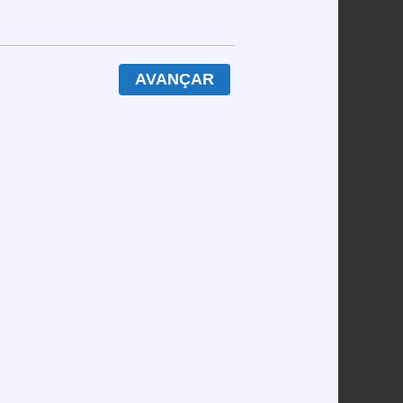
AVANÇAR
 apenas €75 de retorno esperado, enquanto o
s jogadores realmente usam-os; os restantes
orte ao cliente.
, quando na prática tudo o que acontece é um
00. Supondo que ele jogue 200 vezes €20, cada
 calendário de quase três meses.
o rollover, e destes, menos de 5 conseguem