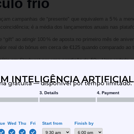
ulo frio
ançam campanhas de “presente” que equivalem a 5 % a meno
 coincidência; é a média dos lançamentos anuais nas plata
“gift” ao atingir 100 % de aposta no primeiro mês de aniver
valor real do bónus em cerca de €125 quando comparado ao t
rátis em Starburst por uma condição de 50x. Uma rodada e
 eleva o custo a €150 de apostas necessárias para desbloqu
 INTELIGÊNCIA ARTIFICIAL​
 dão tempo suficiente para converter 20 % de seu bankroll e
ia gratuita — disponível por tempo limitado.
, onde a frequência de grandes vitórias é tão rara quanto u
3. Details
4. Payment
Tue
Wed
Thu
Fri
Start from
Finish by
do em poker, inclui um bónus de aniversário de €30 com r
turnover necessário para cumprir 30x equivale a €900, um 