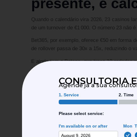
presente, é cálc
Quando o calendário vira 2026, 23 casinos l
de um turnover de €1 000. O número 23 não é
Bet365, por exemplo, oferece €50 em forma de 
de rollover passa de 30x a 15x, reduzindo o 
E ainda tem o Betano, que troca 10 rodadas g
10 rodadas trazem €3, mas a exigência de 50x
CONSULTORIA EM
And the reality bites: 7 dias de validade não
Agende já a sua consultor
slots de alta volatilidade como Gonzo’s Quest
1. Service
2. Time
Depósito mínimo: €20
Rollover máximo: 25x
Please select service:
Validade: 7 dias
I'm available on or after
Mon
Observa‑se que PokerStars, embora mais foca
€1, o lucro médio será €2,5; ainda assim, o 