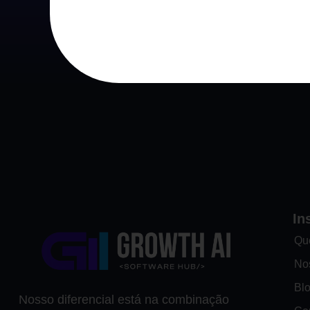
In
Qu
No
Bl
Nosso diferencial está na combinação