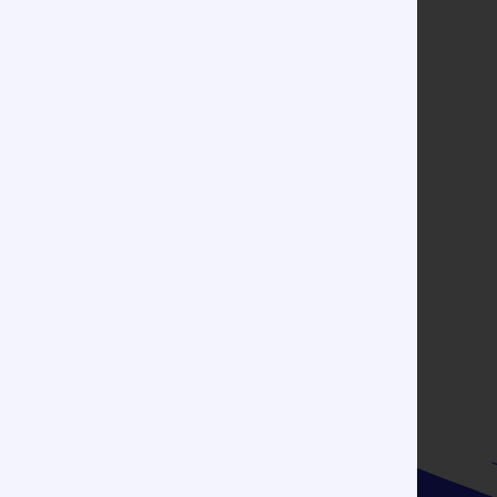
nquanto a burocracia de retirar ganhos após o
 onde até o número 1,5 % de comissão se esconde
PRÓXIMO
Casino online blackjack grátis: o engodo que ninguém lhe contou
Email
WhatsApp
LinkedIn
X