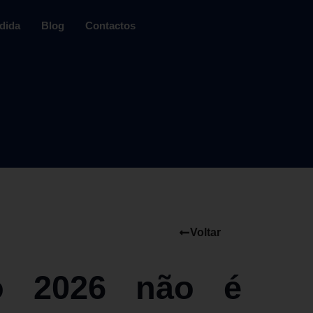
dida
Blog
Contactos
Voltar
no 2026 não é