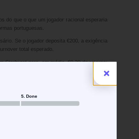
s do que o que um jogador racional esperaria
formas portuguesas.
sário. Se o jogador deposita €200, a exigência
urnover total esperado.
m Starburst gera, em média, €0,30 de retorno;
ear o lucro potencial.
m ganhos reais, sobretudo se o jogador prefere
m dia sem sol em Lisboa.
5. Done
equisito de 30x. Se alguém jogar 100 mãos de
salto de €870 que a maioria dos jogadores não