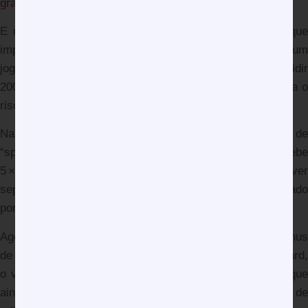
grátis” não passa de fumaça
E não esqueçamos a cláusula de “jogo responsável” que
impõe um limite de 20 € por hora nas apostas ao vivo; um
jogador que procura maximizar o bónus tem que dividir
200 € de aposta em 10 sessões distintas, o que aumenta o
risco de erro humano em 30 %.
Na prática, o jogador mais astuto pode usar a estratégia de
“split‑bet”: deposita 50 € em cinco contas diferentes, recebe
5 × 25 € de bónus, e tenta cumprir cada rollover
separadamente. Contudo, as probabilidades de ser flagrado
por um algoritmo anti‑fraude saltam de 5 % para 25 %.
Agora, imagine que o site de PokerStars ofereça um bónus
de 150 % até 300 €; ao aplicar a taxa de 3 % de Mastercard,
o valor real disponível para jogo diminui para 291 €, o que
ainda exige 5 800 € de giro para cumprir um típico 20x de