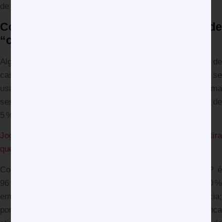
de chance de usar o bónus antes que expire.
Como funciona a mecânica de
“cash‑back” com Mastercard
Alguns operadores, como 888casino, oferecem 10 % de
cash‑back em perdas até 50 € por semana, mas apenas se
usar Mastercard para depositar. Se perder 300 € numa
sessão, recebe 30 € de volta – ainda que a comissão de
5 % do cartão diminua esse valor para 28,50 €.
Jogos de roleta para ganhar dinheiro de verdade: a mentira
que todos aceitam
Comparado à volatilidade de Gonzo’s Quest, cujo RTP é
96 % mas pode gerar uma sequência de perdas de 150 %
em 20 spins, o cash‑back parece uma “VIP” benevolência;
porém, a realidade é que a maioria dos jogadores nunca