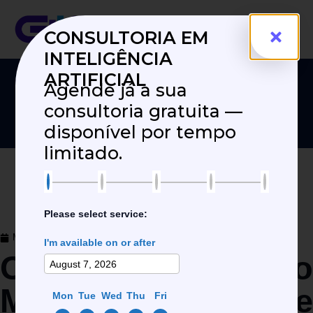
CONSULTORIA EM
INTELIGÊNCIA
ARTIFICIAL​
Agende já a sua
consultoria gratuita —
disponível por tempo
limitado.
Voltar
Please select service:
May 17, 2026
I'm available on or after
O bónus casino
Mastercard que
Mon
Tue
Wed
Thu
Fri