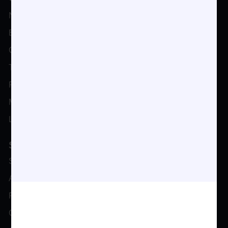
Nossos Serviços
Blog
Contactos
Termos e Condições
Política de Privacidade
Maus Dados Salvos
Livro de Reclamações
Serviços
Software à Medida
Agentes de IA
Plugins para Wordpress
Consultoria