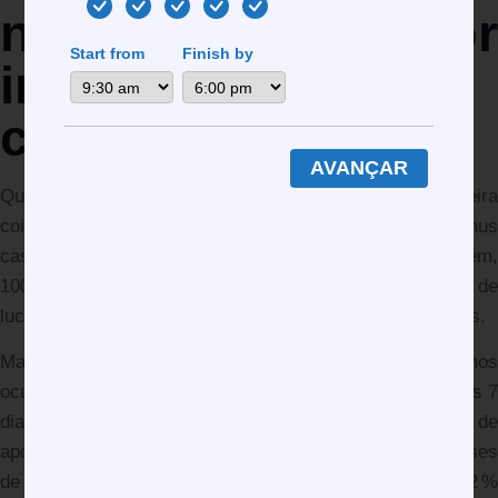
nenhum jogador
Start from
Finish by
inteligente
consegue ignorar
AVANÇAR
Quando a sua conta bancária aceita Mastercard, a primeira
coisa que vê na tela de um site como Betclic é um “bónus
casino Mastercard” que promete “gift” de até 100 €; porém,
100 € dividido por 200x de rollover equivale a 0,50 € de
lucro real. A matemática é fria, e a publicidade ainda mais.
Mas não se engane: o verdadeiro custo está nos termos
ocultos. Por exemplo, o bônus pode ser válido por apenas 7
dias, enquanto o tempo médio para cumprir 200x de
apostas numa slot como Starburst é 3 h, segundo análises
de jogadores experientes. Assim, tem‑se menos de 0,02 %