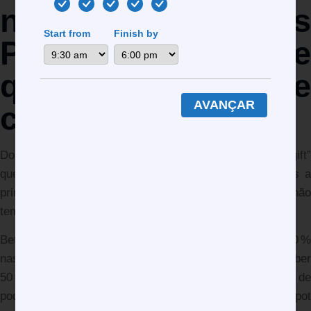
novos jogadores
Start from
Finish by
Portugal: o truque
que ninguém lhe
AVANÇAR
conta
Do primeiro depósito, alguns sites prometem 100 % de “gift”
que, na prática, equivale a um desconto de 20 % após a
primeira ronda de apostas. Porque, obviamente, a casa não
tem de ser generosa.
Betclic, por exemplo, insiste numa quota mínima de 30 %
nas condições de rollover; isso significa que, ao receber
50 € de bónus, o jogador tem de apostar 150 € antes de
poder sacar nada. É como se tivessem trocado o jackpot