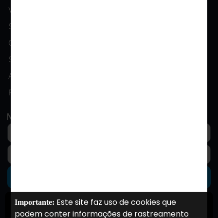
Venda
Suporte ao cliente
CS - Customer Success
Social Media
Artigo de Blog com SEO
Personalizado
Newsletter
Registar
Redes Sociais
Este site faz uso de cookies que
Importante:
podem conter informações de rastreamento