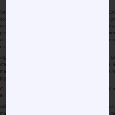
Limite de aposta por spin: 0,20 € – 0,50 €
Se calcularmos o custo total de cumprir um rollover de 30x
sobre um bónus de 25 €, chegamos a 750 € de jogo
necessário. Em média, o jogador perde 0,03 € por rodada;
portanto, precisarão de cerca de 25 000 rotinas para
alcançar o ponto de equilíbrio, o que é impossível em uma
noite de diversão.
Alguns sites, como PokerStars, tentam despistar ao
oferecer múltiplos “free” spins em slots diferentes, mas a
maioria destes tem volatilidade alta, parecendo mais um
jogo de roleta russa que um entretenimento saudável.
O bónus de primeiro depósito casino online que ninguém
lhe contou
Além disso, o prazo de validade costuma ser de 7 dias,
mas a janela de saque só abre depois de 48 horas de