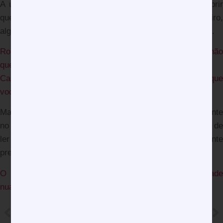
A única coisa que não muda é a frustração ao descobrir
que o “gift” de 5 € é limitado a apostas de 0,05 € por giro,
algo que faria até um jogador de bingo perder o interesse.
Roleta instantânea grátis: o truque sujo que as casas não
querem que descubras
Casino online com visa portugal: o labirinto sem saída que
você paga para entrar
Mas o maior aborrecimento fica para o final: a cor da fonte
no botão de retirada está em cinza #777777, impossível de
ler em monitores OLED de baixa qualidade. Isso realmente
precisa ser corrigido.
O bacará para iPhone que ninguém lhe conta: a verdade
nua e crua
ANTERIOR
PRÓXIMO
Slots com bónus de registo: o truque que ninguém lhe conta
Ganhar dinheiro na roleta de cassino online: A verdade nua e crua que poucos contam