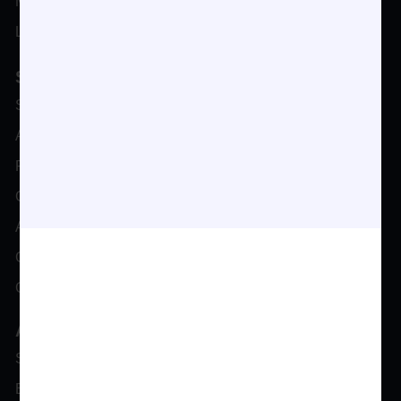
Maus Dados Salvos
Livro de Reclamações
Serviços
Software à Medida
Agentes de IA
Plugins para Wordpress
Consultoria
APIs de Integrações
Growth Marketing
Growth Academy
Agentes de IA
SDR - Pré-venda
BDR - Prospecção