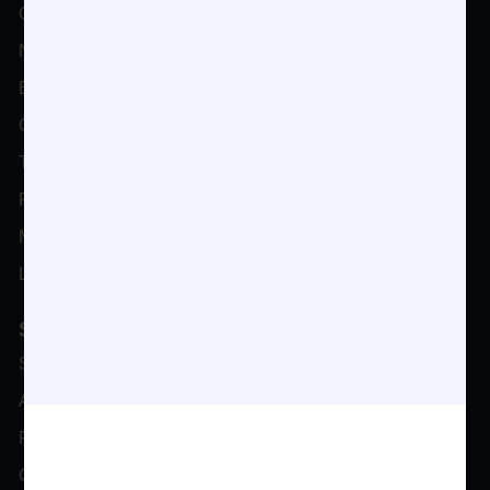
Quem somos
Nossos Serviços
Blog
Contactos
Termos e Condições
Política de Privacidade
Maus Dados Salvos
Livro de Reclamações
Serviços
Software à Medida
Agentes de IA
Plugins para Wordpress
Consultoria