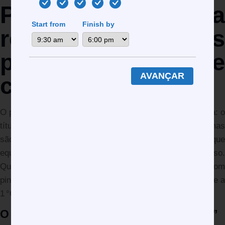
Portugal: a mentira
Start from
Finish by
reluzente das
promoções de
AVANÇAR
casino
O primeiro golpe acontece antes mesmo de abrir a conta: o
título “250 free spins” soa como um convite dourado, mas
são 250 oportunidades de perder 0,12 € cada, o que
equivale a 30 € de risco que nunca chega até ao teu bolso.
Quando a gente fala de “VIP”, imagine um motel barato com
pintura fresca – nada de luxo, só o cheiro de desinfetante a
1 °C.
O cálculo sujo por trás dos “free spins”