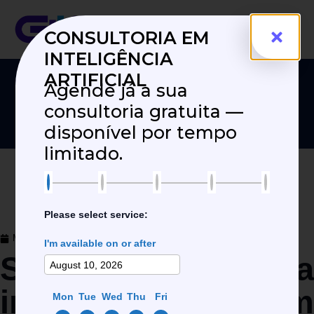
CONSULTORIA EM
INTELIGÊNCIA
ARTIFICIAL​
Agende já a sua
consultoria gratuita —
disponível por tempo
limitado.
Voltar
Please select service:
May 17, 2026
I'm available on or after
Spinaro joga
instantâneo sem
Mon
Tue
Wed
Thu
Fri