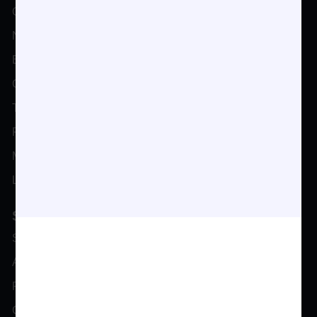
Quem somos
Nossos Serviços
Blog
Contactos
Termos e Condições
Política de Privacidade
Maus Dados Salvos
Livro de Reclamações
Serviços
Software à Medida
Agentes de IA
Plugins para Wordpress
Consultoria