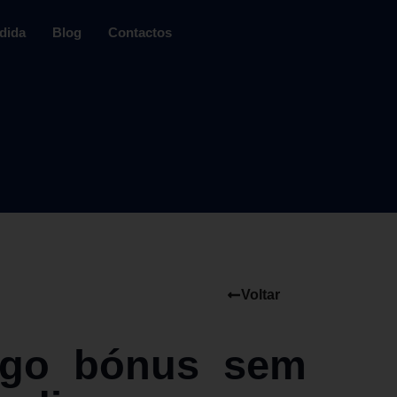
dida
Blog
Contactos
Voltar
digo bónus sem