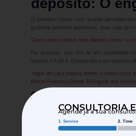
depósito: O e
O primeiro choque vem quando percebes que o
gratuitos parecem generosos, mas cada giro te
Casino online bónus sem depósito évora: o en
Por exemplo, num slot de alta volatilidade 
esperar é 4,60 €. Comparado a um depósito de
Jogos de caça níqueis online: a roleta russa d
Roleta Francesa Demo: O Engodo dos 2‑0,5
Como os operadores mascaram
CONSULTORIA EM
Betano exibe o número 230 em letras garrafa
Agende já a sua consultor
estás a ser obrigado a rodar 6 000 € antes de 
1. Service
2. Time
Andar por sites de cassino é como visitar um 