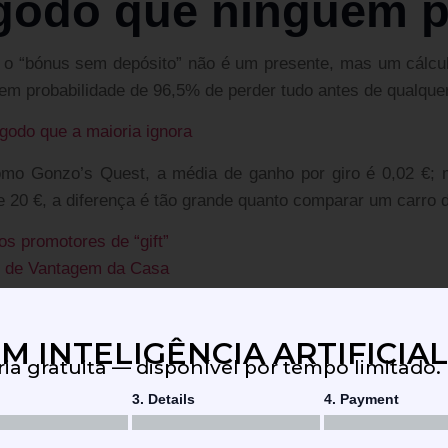
ngodo que ninguém p
 “bónus sem depósito” não é um presente, mas um cálculo
m probabilidade de 96,5% de perder tudo antes de qualquer 
godo que a maioria ignora
como Gonzo’s Quest, a média de ganho por giro é 0,02 €; 
 20 €, a diferença é tão grande quanto comparar um carro de
os promotores de “gift”
% de Vantagem da Casa
 a matemática
 INTELIGÊNCIA ARTIFICIAL​
is, mas esconde a cláusula que exige apostar 30 vezes o v
ia gratuita — disponível por tempo limitado.
retirar algo. É como comprar um livro por 2 € e ter de ler 30
3. Details
4. Payment
museu de ilusões: 888casino oferece 150 giros “gratuitos”, 