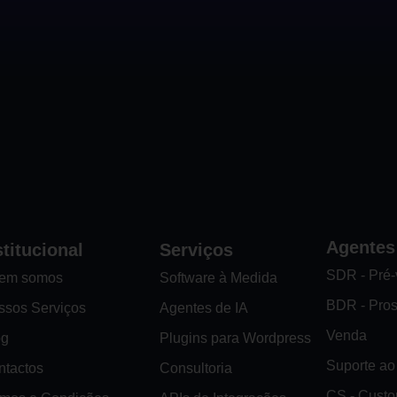
Agentes
stitucional
Serviços
SDR - Pré
em somos
Software à Medida
BDR - Pro
ssos Serviços
Agentes de IA
Venda
og
Plugins para Wordpress
Suporte ao 
ntactos
Consultoria
CS - Cust