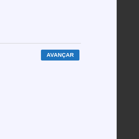
om cortina nova.
que te dão é um risco calculado que faz a tua
AVANÇAR
Gonzo’s Quest tem rotação de 1,2 segundos e
os ao SlotLair 230 free spins, fica claro que
er 50 giros já terá perdido, em média, 3 € de
1 € ganho bruto, menos 30×0,20 € de aposta