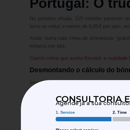
Portugal: O tr
Na primeira olhada, 115 rodadas parecem um
lucro se reduz a menos de 0,05 € por spin, a
Andar numa sala cheia de promessas “gratuit
esbarra nos pés.
Casino online que aceita Revolut: a realidade 
Desmontando o cálculo do bón
Imagine que o código de bonificação dá 115 s
menos um desses multiplicadores é 1‑(0,8)^
CONSULTORIA EM
apostas mínimas chega a 8,5 €, um retorno de
Agende já a sua consultor
But the house always wins; a 73 % RTP still d
1. Service
2. Time
O “cassino que aceita muchbetter” não é um p
Please select service: