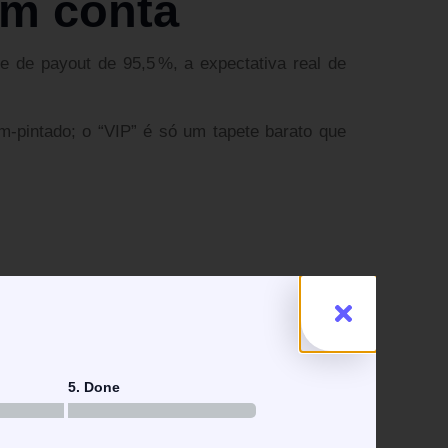
ém conta
 de payout de 95,5 %, a expectativa real de
m‑pintado; o “VIP” é só um tapete barato que
plicador de 5×; a probabilidade de obter pelo
= 20 €, que depois de subtrair as 11,5 € de
5. Done
 jogador