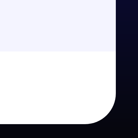
negócio ao
l
ar, sem surpresas. O nosso
aticado no mercado e
do tempo habitual. Além disso,
alinhado com as necessidades
 nem funcionalidades que não