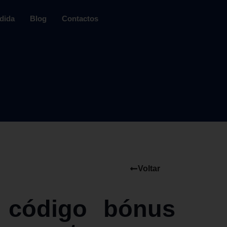
dida
Blog
Contactos
Voltar
m código bónus