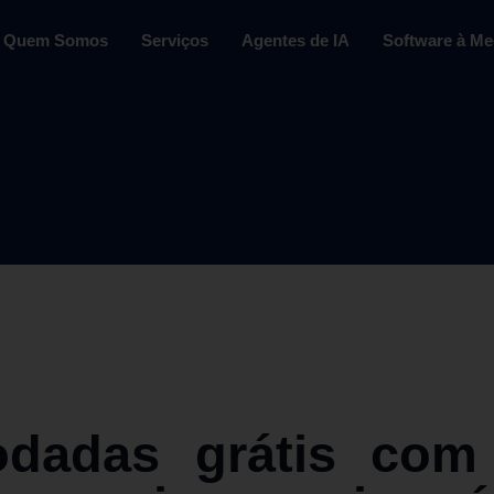
Quem Somos
Serviços
Agentes de IA
Software à Me
odadas grátis co