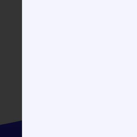
lupa.
Slots no Brazil online 2026: O colapso dos “b
ANTERIOR
Powbet VIP bonus code 2026: o truque frio que ninguém conta