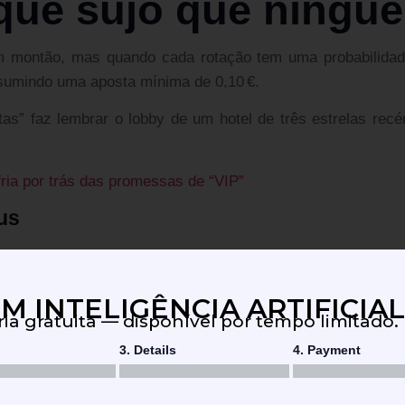
uque sujo que ningu
 montão, mas quando cada rotação tem uma probabilidade
ssumindo uma aposta mínima de 0,10 €.
as” faz lembrar o lobby de um hotel de três estrelas recé
fria por trás das promessas de “VIP”
us
pins, cada um com 20 % de chance de desencadear um multi
115≈0,99999, mas o ganho médio permanece 20 € × 0,2 × 5 
 INTELIGÊNCIA ARTIFICIAL​
 73 %.
ia gratuita — disponível por tempo limitado.
eixa 27 % dos jogadores a chorar ao fechar a conta.
3. Details
4. Payment
resente de Natal, é apenas mais um truque para confundir o