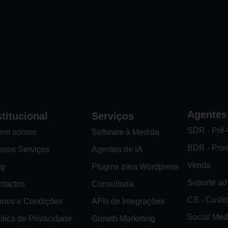
Agentes
stitucional
Serviços
SDR - Pré
em somos
Software à Medida
BDR - Pro
ssos Serviços
Agentes de IA
Venda
og
Plugins para Wordpress
Suporte ao 
ntactos
Consultoria
CS - Cust
rmos e Condições
APIs de Integrações
Social Med
ítica de Privacidade
Growth Marketing