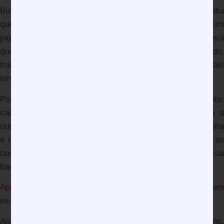
But the real horror está no “withdrawal limit” de 100€ por dia
que alguns casinos impõem sem aviso prévio. Se um
jogador acumular 95€ de lucro nos 110 spins, ele ainda terá
que esperar duas janelas de 24 horas para recolher tudo,
transformando aquele “instantâneo” num processo mais
lento que a fila do refeitório num hotel de três estrelas.
Porque o mundo dos bónus funciona como um labirinto:
cada corredor tem uma porta marcada “gift” que leva a
outra sala de “deposit required”. No fim, o único que ganha
é o operador, que coleta as comissões de depósitos e as
taxas de retirada enquanto o jogador fica a observar a sua
banca cair lentamente.
App de bacará online: A verdade que os casinos preferem
esconder
Andando pelas estatísticas internas de 888casino,