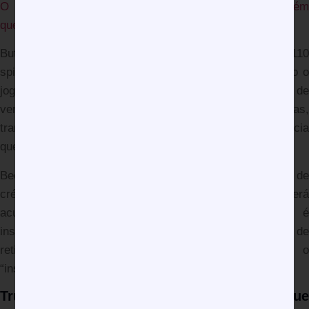
O engodo do bónus semanal casino online que ninguém
quer admitir
But a verdade crua: o tempo de processamento de 110
spins não é o problema; o atraso real acontece quando o
jogador tenta retirar os ganhos. Em Solverde, a política de
verificação de identidade pode levar até 72 horas,
transformando o “instantâneo” em um teste de paciência
que nem o mais zen dos jogadores aguenta.
Because the maths are simple: se cada spin gera 0,1€ de
crédito e o jogador alcança 5 vitórias de 2×, ele terá
acumulado apenas 0,5€ de lucro real. Esse valor é
insuficiente para cobrir até mesmo a taxa mínima de
retirada de 2€, criando um círculo vicioso onde o
“instantâneo” nunca paga a conta.
Truques que os operadores não querem que