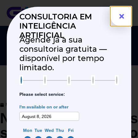
CONSULTORIA EM
INTELIGÊNCIA
ARTIFICIAL​
Agende já a sua
consultoria gratuita —
disponível por tempo
limitado.
Voltar
Please select service:
May 17, 2026
I'm available on or after
Nine 110 free spins
sem depósito
Mon
Tue
Wed
Thu
Fri