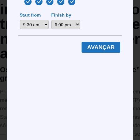
instantâneo: o
Start from
Finish by
truque barato que
ninguém quer
AVANÇAR
admitir
Os cálculos por trás do “presente”
gratuito
Primeiro, considere que 110 giros gratuitos equivale, em
média, a 0,28€ por spin se o retorno ao jogador (RTP)
rondar os 96 % tipicamente encontrados em slots como
Starburst. Multiplicar 0,28€ por 110 resulta em 30,8€, mas
só se o jogador conseguir atingir o máximo de volatilidade
— algo tão provável quanto ganhar na lotaria quando se