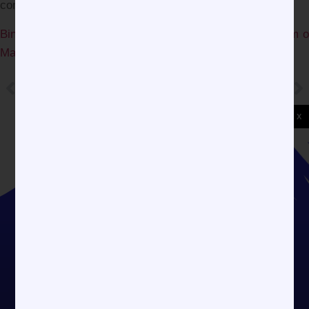
com miopia. Stop.
Bingo Speed Estratégia: O Truque Que Não Engana Nem o
Mais Optimista
ANTERIOR
PRÓXIMO
Todos os casinos legais em Portugal: o lado sujo da diversão regulamentada
O melhor blackjack VIP não é um mito, é um cálculo frio
Email
WhatsApp
LinkedIn
X
Eleve o seu
negócio ao
próximo
nível