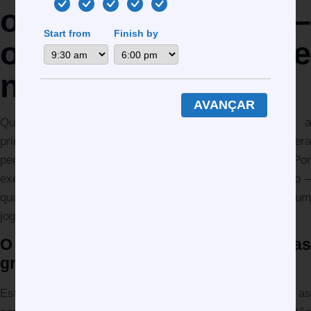
obter agora 2026 –
Start from
Finish by
o engodo que
ninguém pediu
AVANÇAR
Quando um operador te oferece 85 rodadas grátis, a
primeira conta que deve fazer é quantos centavos espera
perder antes de ganhar algum sinalzinho de retorno. Por
exemplo, 85 spins a 0,10 € cada, totalizam 8,5 € de risco –
quase nada comparado com o orçamento de 200 € que um
jogador médio destina ao cassino por mês.
O cálculo frio por trás das “ofertas
grátis”
Estragar a ilusão de “jogo grátis” começa ao analisar as