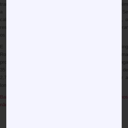
transformar um spin de 0,20 € em um ganho de 50 €, porém
a probabilidade de tal pico é menor que 2 %. Se
calcularmos a expectativa esperada (EV) de 85 spins, o
resultado ainda será negativo, mesmo antes de considerar
os requisitos de rollover.
E se você preferir algo mais rápido como o Lightning
Roulette da 888casino? A roleta ao vivo tem uma
probabilidade de 1/37 de cair no número exato, mas paga
35 vezes a aposta. Ainda assim, a margem da casa de
2,7 % garante que o “bônus” nunca beneficie o jogador a
longo prazo.
Baixar jogo de keno grátis: o truque sujo que os casinos
não querem que descubras
85 spins = 8,5 € em risco total
Rollover = 35x = 297,5 € necessários para retirar