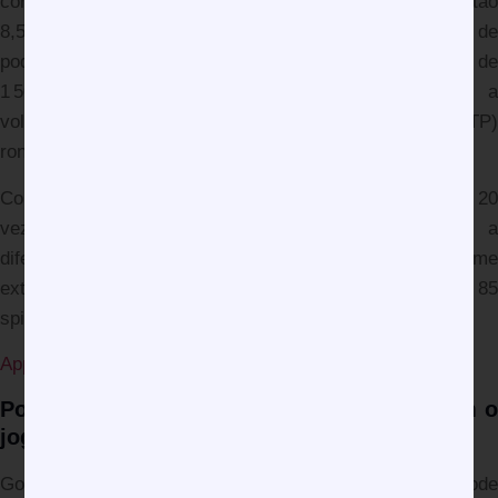
condições de apostas: se o rollover é de 35 vezes, então
8,5 € * 35 = 297,5 € que o usuário tem que girar antes de
poder retirar. Em números reais, isso equivale a mais de
1 500 giros típicos em slots como Starburst, onde a
volatilidade é baixa mas a taxa de retorno ao jogador (RTP)
ronda 96,1 %.
Comparado com o Betfair, que impõe um turnover de 20
vezes, a Megapari parece mais “generosa”. Mas a
diferença de 15 vezes traduz‑se em 4 500 € de volume
extra exigido para quem tenta capitalizar o bônus de 85
spins.
App de roleta para PC: a mentira que ninguém conta
Por que os slots de alta volatilidade mudam o
jogo
Gonzo’s Quest, com sua volatilidade média‑alta, pode