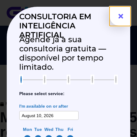
CONSULTORIA EM
INTELIGÊNCIA
ARTIFICIAL​
Agende já a sua
consultoria gratuita —
disponível por tempo
limitado.
Voltar
Please select service:
May 17, 2026
I'm available on or after
Megapari 85
rodadas grátis
Mon
Tue
Wed
Thu
Fri