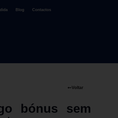
dida
Blog
Contactos
Voltar
igo bónus sem