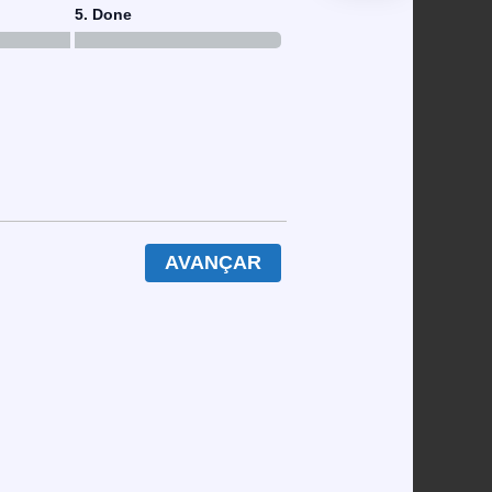
5. Done
0% dos bônus antes mesmo de chegar perto do
ra 20 euros – ainda menor que os 23 euros da
AVANÇAR
 de volume de apostas. A matemática demonstra
 2 horas por sessão, o jogador tem apenas 24