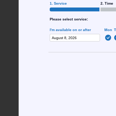
Rollover: 30×
1. Service
2. Time
Volatilidade média: 7,5%
Além disso, o tempo de validade costuma se
Please select service:
rollover. Um calendário de 7 dias = 168 horas; 
I'm available on or after
Mon
Comparando com outras promo
Betclic oferece 100 giros sem depósito, mas
LeBull, porém com menos spins.
888casino, por outro lado, entrega 150 giros
que, embora pareça generosa, a exigência de
Por fim, PokerStars tem 50 spins gratuitos,
horas úteis – metade do tempo disponível na m
O melhor bacará squeeze online: desmascarand
Estratégias que realmente alteram o