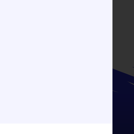
Onde jogar roleta ao vivo? O segredo que ninguém lhe conta
Email
WhatsApp
LinkedIn
X
negócio ao
l