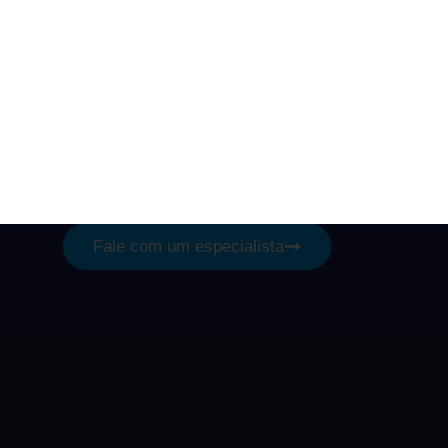
Aqui sabe exatamente quanto vai pag
preço médio é 30 a 40% abaixo do pr
entregamos os projetos em 40 a 50% 
garantimos o desenvolvimento 100% 
da sua empresa, sem pacotes rígidos
lhe interessam.
Fale com um especialista