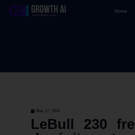
Home
May 17, 2026
LeBull 230 f