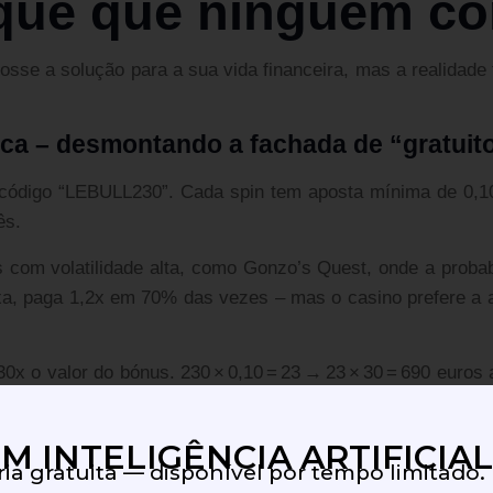
uque que ninguém co
fosse a solução para a sua vida financeira, mas a realidade
ica – desmontando a fachada de “gratuit
 código “LEBULL230”. Cada spin tem aposta mínima de 0,10 
ês.
 com volatilidade alta, como Gonzo’s Quest, onde a proba
ixa, paga 1,2x em 70% das vezes – mas o casino prefere a ad
30x o valor do bónus. 230 × 0,10 = 23 → 23 × 30 = 690 euros
 falta 480 euros para cumprir a exigência.
 INTELIGÊNCIA ARTIFICIAL​
ia gratuita — disponível por tempo limitado.