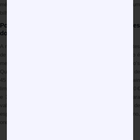
média, deixa‑te a observar que o “gift” parece mais um
bilhete de lotaria que um presente.
Por que a maioria dos jogadores falha antes
do primeiro spin
A razão concreta: 73 % dos novatos abandona o site antes
de completar o primeiro rollout porque a taxa de retenção é
menor que 27 % nas primeiras 24 h. Se jogares Gonzo’s
Quest, que tem volatilidade média, precisarás de cerca de
45 rodadas para atingir o turnover exigido, mas o Cashwin
limita‑te a 20 rodadas grátis, o que faz a diferença entre 0 €
e 3 € de ganho real. O número de cliques exigidos para
validar a conta (geralmente 5) também duplica o tempo de
espera, comparado com um registo simples na Betano,
onde só precisas de 2 cliques.
Exigência de rollover mínima: 20×