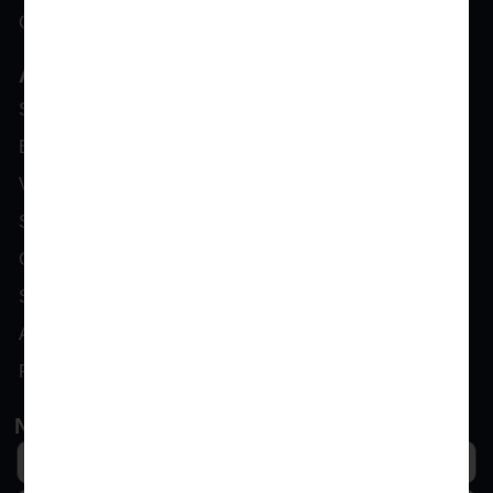
Growth Academy
Agentes de IA
SDR - Pré-venda
BDR - Prospecção
Venda
Suporte ao cliente
CS - Customer Success
Social Media
Artigo de Blog com SEO
Personalizado
Newsletter