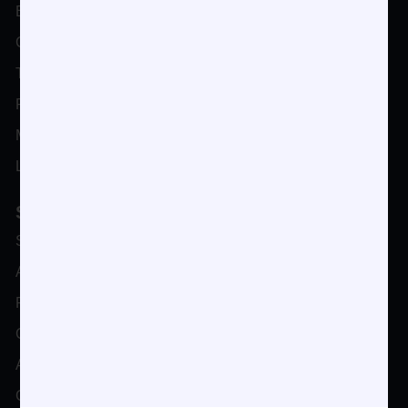
Blog
Contactos
Termos e Condições
Política de Privacidade
Maus Dados Salvos
Livro de Reclamações
Serviços
Software à Medida
Agentes de IA
Plugins para Wordpress
Consultoria
APIs de Integrações
Growth Marketing