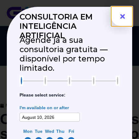
CONSULTORIA EM
INTELIGÊNCIA
ARTIFICIAL​
Agende já a sua
consultoria gratuita —
disponível por tempo
limitado.
Voltar
Please select service:
May 17, 2026
I'm available on or after
Cashwin bónus
sem depósito
Mon
Tue
Wed
Thu
Fri