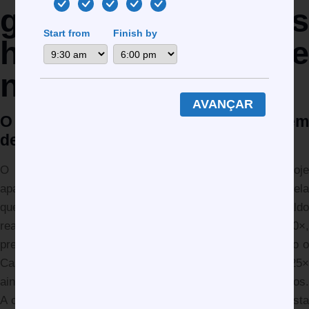
guarde os ganhos
Start from
Finish by
hoje – o truque que
ninguém conta
AVANÇAR
O cálculo frio por trás do “bónus sem
depósito”
O Cashwin bónus sem depósito guarde os ganhos hoje
aparece como 10 € “gratuitos”, mas a matemática revela
que 10 € de crédito raramente se converte em 10 € de saldo
real. Por exemplo, se o requisito de rollover for 30×,
precisas apostar 300 € antes de levantar nada. Enquanto o
Casino Royal oferece um bónus de 15 €, o rácio de 25×
ainda deixa o jogador a perder 250 € para cada 10 € obtidos.
A comparação com o slot Starburst, que paga 5× a aposta