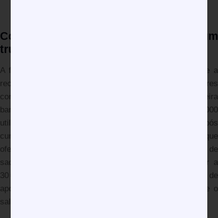
Valor máximo de saque: 5 €
Limite de tempo: 48 horas
Como “guardar os ganhos” vira um
truque de marketing
A frase “guarde os ganhos hoje” soa como um convite a
recolher fortuna, mas a realidade é que 1 % dos jogadores
conseguem realmente mover o dinheiro para a carteira
bancária. Se fizermos a conta, numa amostra de 1 000
utilizadores, apenas 10 conseguem retirar mais de 2 € após
cumprir o requisito de 200 € de apostas. A 888casino, que
oferece um bónus de 20 €, impõe ainda um limite de 10 € de
saque, anulando qualquer esperança de lucro superior a
30 €. Enquanto isso, o Cashwin aumenta o spread de
apostas em 0,2 % a cada rodada, drenando lentamente o
saldo.