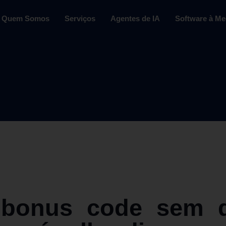
Quem Somos
Serviços
Agentes de IA
Software à Me
 bonus code sem 