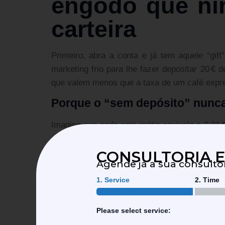
engodo que ni
carteira
Primeiro, abra a conta e já tem aquele “gi
marketing frio para lhe fazer depositar 20 €
que valem menos que a taxa de um café expr
Porque o “sem depósito” nunc
Imagine que cada spin grátis equivale a 0,01 
do papel depois de apostar 1,5 € em total. C
retorno esperado. A mecânica do Bizzo parec
CONSULTORIA EM
Agende já a sua consultor
Rollover médio: 30 x
1. Service
2. Time
Valor por spin grátis: 0,01 €
Depósito mínimo para retirar: 20 €
Please select service:
Para colocar em perspetiva, Betclic oferec