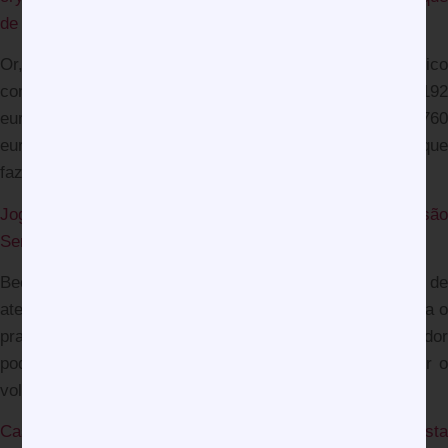
de marketing que ninguém conta
Or, na prática, usar 200 rodadas grátis no slot clássico
como Book of Dead gera um retorno esperado de 192
euros, mas o requisito de 30x transforma isso em 5 760
euros de apostas necessárias – um salto comparativo que
faz até um investidor institucional coçar a cabeça.
Jogos de Bingo de Cassino Grátis: A Ilusão de Diversão
Sem Custos
Because the average player tem apenas 30 minutos de
atenção, o tempo gasto para cumprir os requisitos supera o
prazer de girar as bobinas. Em 30 minutos, um jogador
pode completar 180 giros, ainda faltando 20 para atingir o
volume exigido.
Casino Revolut Depósito Mínimo: O Número que Despista