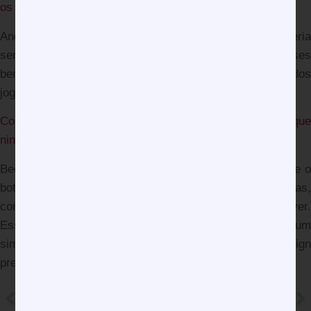
os Ingênuos
And the “VIP” label que o Betiro usa nas promoções deveria
ser chamado de “ilusão de elite”, já que o acesso a esses
benefícios requer mais trabalho que a maioria dos
jogadores pode oferecer em uma semana típica de jogo.
Como jogar slots online e ganhar – a verdade crua que
ninguém conta
Because the interface of the Betiro app tem um bug onde o
botão de “spin” muda de cor ao atingir 150 rodadas,
confundindo jogadores que ainda não concluíram o rollover.
Esse detalhe irritante poderia ser resolvido com um
simples ajuste de UI, mas parece que a equipa de design
prefere manter o caos.
ANTERIOR
PRÓXIMO
O pesadelo de “baixar bingo ao vivo” e sobreviver aos truques de marketing
Caça níqueis novos grátis: o engodo que ninguém lhe conta