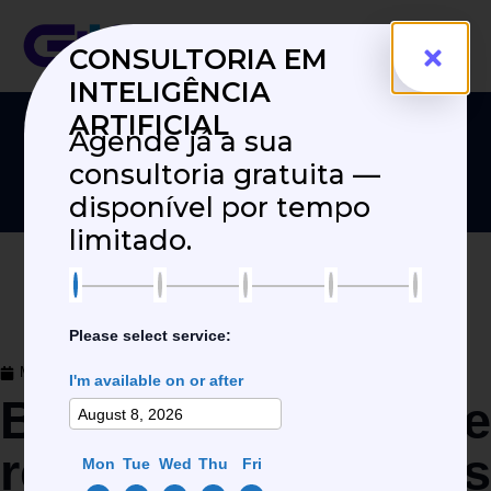
CONSULTORIA EM
INTELIGÊNCIA
ARTIFICIAL​
Agende já a sua
consultoria gratuita —
disponível por tempo
limitado.
Voltar
Please select service:
May 17, 2026
I'm available on or after
Betiro bónus de
registo 200 rodadas
Mon
Tue
Wed
Thu
Fri