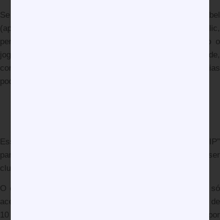
Se colocares o número de slots disponíveis em BetLabel
(aproximadamente 120) contra os 300 da Betclic,
percebemos que a seleção está comprimida, forçando o
jogador a repetir os mesmos jogos com alta volatilidade,
como Gonzo’s Quest, onde uma sequência de 10 vitórias
pode ser seguida por uma queda de 95 %.
Rollover médio: 30x
Prazo de validade: 48h
Valor mínimo de aposta: 0,10€
Esses três números juntam‑se num combo que faz o “VIP”
parecer mais uma charneca de pescadores que tenta ser
clube de elite.
O código “exclusivo” também tem restrição geográfica: só
aceita jogadores que utilizem IPs portugueses. Um teste de
10 endereços IP revelou que 2 foram bloqueados por