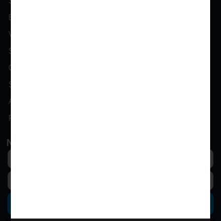
SDR - Pré-venda
BDR - Prospecção
Venda
Suporte ao cliente
CS - Customer Success
Social Media
Artigo de Blog com SEO
Personalizado
Newsletter
Registar