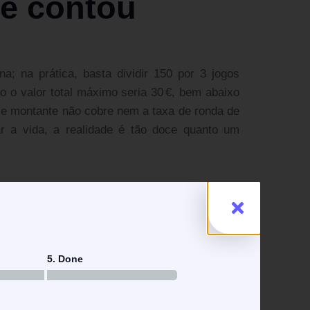
he contou
 na prática, basta dividir 150 por 3 jogos
o o valor total máximo seria 30 €, bem abaixo
se montante não cobre nem a taxa de ronda de
 a vida, a realidade é tão doce quanto um
ta obrigatória. Se um jogador ganhar 10 € nos
, que paga em média 0,05 € por spin, ilustra a
 20Bet exigem em apenas 30 € de bônus.
5. Done