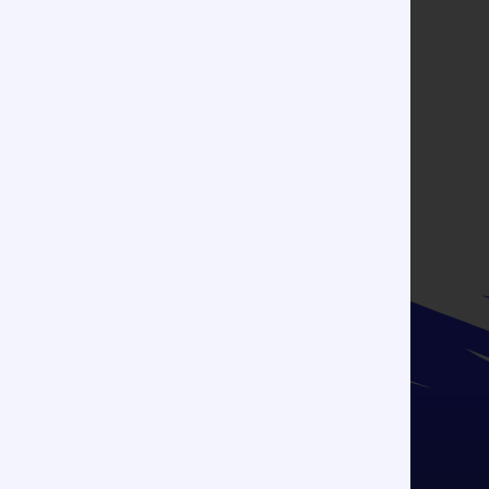
PRÓXIMO
e bingo com dinheiro real nunca foi tão previsivelmente frustrante
Email
WhatsApp
LinkedIn
X
negócio ao