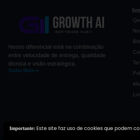
In
Qu
No
Bl
Nosso diferencial está na combinação
Co
entre velocidade de entrega, qualidade
Te
técnica e visão estratégica.
Saiba Mais
Pol
Ma
Li
Este site faz uso de cookies que podem co
Importante: