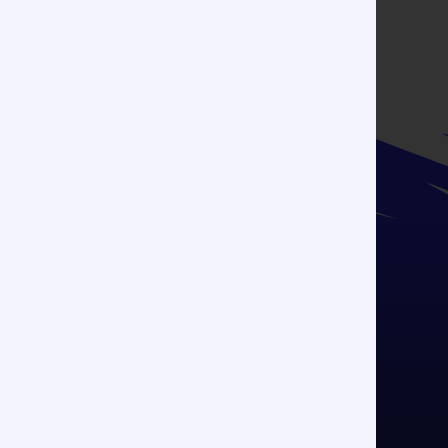
negócio ao
l
ar, sem surpresas. O nosso
aticado no mercado e