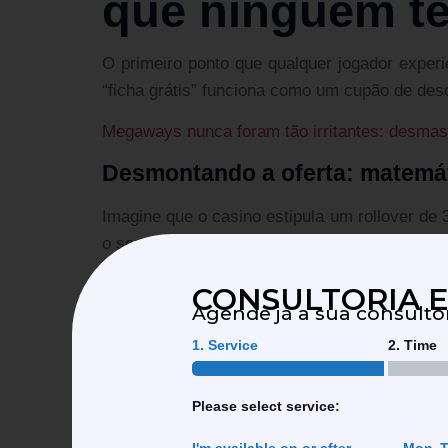
que ninguém te
O primeiro ponto que qualquer jogador exper
“ficha grátis” funciona como um cupão de de
Megaways nunca foram tão irritantes: desmas
Desmontando a oferta: matemáti
Imagine que o casino estipula um rollover de 
o seu bankroll diário é de €50, você precisar
Mas espere, há mais. 1xbit inclui um “gift” d
CONSULTORIA EM
Agende já a sua consultor
RTP médio de um slot como Starburst é 96,1 %,
1. Service
2. Time
Keno grátis: O engodo que ninguém lhe conto
Comparação com outros operadore
Please select service:
Bet365 oferece um bônus de €15 com rol
I'm available on or after
Mon