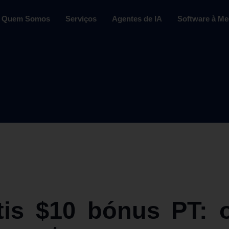
Quem Somos
Serviços
Agentes de IA
Software à Me
átis $10 bónus PT: 