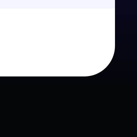
do tempo habitual. Além disso,
alinhado com as necessidades
 nem funcionalidades que não