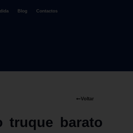
dida
Blog
Contactos
Voltar
o truque barato